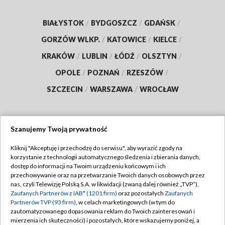
BIAŁYSTOK
/
BYDGOSZCZ
/
GDAŃSK
/
GORZÓW WLKP.
/
KATOWICE
/
KIELCE
/
KRAKÓW
/
LUBLIN
/
ŁÓDŹ
/
OLSZTYN
/
OPOLE
/
POZNAŃ
/
RZESZÓW
/
SZCZECIN
/
WARSZAWA
/
WROCŁAW
Szanujemy Twoją prywatność
Dołącz do nas:
Kliknij "Akceptuję i przechodzę do serwisu", aby wyrazić zgody na
korzystanie z technologii automatycznego śledzenia i zbierania danych,
TVP
dostęp do informacji na Twoim urządzeniu końcowym i ich
Abonament TVP
przechowywanie oraz na przetwarzanie Twoich danych osobowych przez
Regulamin TVP
nas, czyli Telewizję Polską S.A. w likwidacji (zwaną dalej również „TVP”),
Emisja w TVP
Zaufanych Partnerów z IAB* (1201 firm)
oraz pozostałych
Zaufanych
Polityka prywatności
Partnerów TVP (93 firm)
, w celach marketingowych (w tym do
Centrum informacji TVP
Moje zgody
zautomatyzowanego dopasowania reklam do Twoich zainteresowań i
mierzenia ich skuteczności) i pozostałych, które wskazujemy poniżej, a
Naziemna Telewizja Cyfrowa