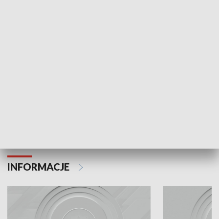
Odc. 6
Odc. 5
Czy wiesz, że Kraków inwestuje w edukację i
Czy wiesz, jak Kr
rozwój młodych?
mieszkańców?
INFORMACJE