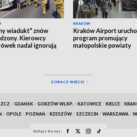
W
KRAKÓW
ny wiadukt” znów
Kraków Airport urucho
dzony. Kierowcy
program promujący
rówek nadal ignorują
małopolskie powiaty
ZOBACZ WIĘCEJ
SZCZ
/
GDAŃSK
/
GORZÓW WLKP.
/
KATOWICE
/
KIELCE
/
KRA
N
/
OPOLE
/
POZNAŃ
/
RZESZÓW
/
SZCZECIN
/
WARSZAWA
/
W
Dołącz do nas: