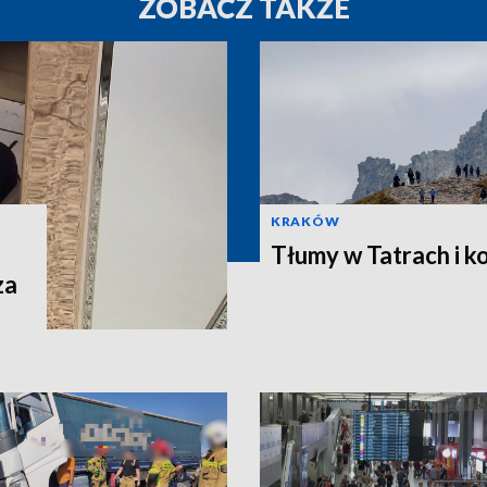
ZOBACZ TAKŻE
KRAKÓW
Tłumy w Tatrach i ko
za