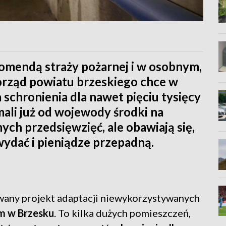
omendą straży pożarnej i w osobnym,
rząd powiatu brzeskiego chce w
a schronienia dla nawet pięciu tysięcy
ali już od wojewody środki na
h przedsięwzięć, ale obawiają się,
wydać i pieniądze przepadną.
owany projekt adaptacji niewykorzystywanych
m w Brzesku
. To kilka dużych pomieszczeń,