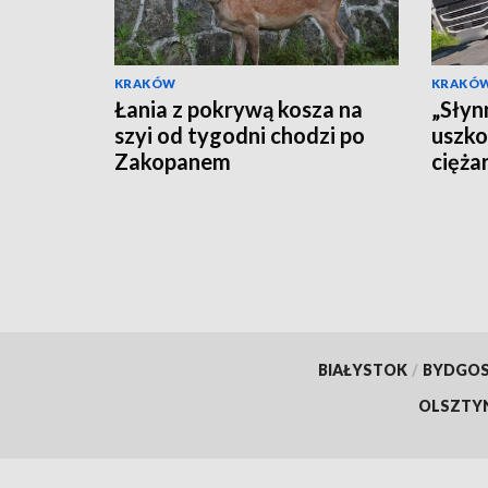
KRAKÓW
KRAKÓ
Łania z pokrywą kosza na
„Słyn
szyi od tygodni chodzi po
uszko
Zakopanem
cięża
znaki
BIAŁYSTOK
/
BYDGO
OLSZTY