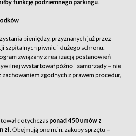
niłby funkcję podziemnego parkingu
.
środków
zystania pieniędzy, przyznanych już przez
i szpitalnych piwnic i dużego schronu.
ogram związany z realizacją postanowień
cywilnej wystartował późno i samorządy – nie
 z zachowaniem zgodnych z prawem procedur,
tował dotychczas
ponad 450 umów z
n zł
. Obejmują one m.in. zakupy sprzętu –