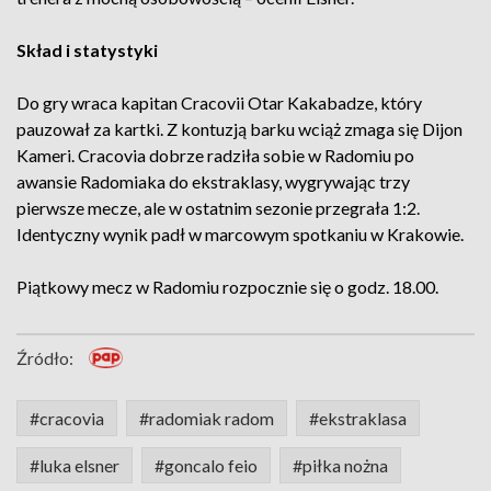
Skład i statystyki
Do gry wraca kapitan Cracovii Otar Kakabadze, który
pauzował za kartki. Z kontuzją barku wciąż zmaga się Dijon
Kameri. Cracovia dobrze radziła sobie w Radomiu po
awansie Radomiaka do ekstraklasy, wygrywając trzy
pierwsze mecze, ale w ostatnim sezonie przegrała 1:2.
Identyczny wynik padł w marcowym spotkaniu w Krakowie.
Piątkowy mecz w Radomiu rozpocznie się o godz. 18.00.
Źródło:
#cracovia
#radomiak radom
#ekstraklasa
#luka elsner
#goncalo feio
#piłka nożna