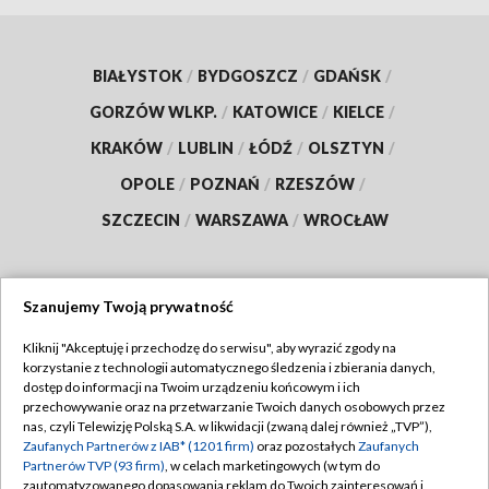
BIAŁYSTOK
/
BYDGOSZCZ
/
GDAŃSK
/
GORZÓW WLKP.
/
KATOWICE
/
KIELCE
/
KRAKÓW
/
LUBLIN
/
ŁÓDŹ
/
OLSZTYN
/
OPOLE
/
POZNAŃ
/
RZESZÓW
/
SZCZECIN
/
WARSZAWA
/
WROCŁAW
Szanujemy Twoją prywatność
Dołącz do nas:
Kliknij "Akceptuję i przechodzę do serwisu", aby wyrazić zgody na
korzystanie z technologii automatycznego śledzenia i zbierania danych,
TVP
dostęp do informacji na Twoim urządzeniu końcowym i ich
Abonament TVP
przechowywanie oraz na przetwarzanie Twoich danych osobowych przez
Regulamin TVP
nas, czyli Telewizję Polską S.A. w likwidacji (zwaną dalej również „TVP”),
Emisja w TVP
Polityka prywatności
Zaufanych Partnerów z IAB* (1201 firm)
oraz pozostałych
Zaufanych
Partnerów TVP (93 firm)
, w celach marketingowych (w tym do
Centrum informacji TVP
Moje zgody
zautomatyzowanego dopasowania reklam do Twoich zainteresowań i