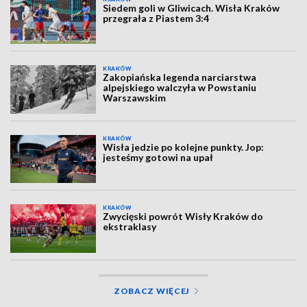
Siedem goli w Gliwicach. Wisła Kraków
przegrała z Piastem 3:4
KRAKÓW
Zakopiańska legenda narciarstwa
alpejskiego walczyła w Powstaniu
Warszawskim
KRAKÓW
Wisła jedzie po kolejne punkty. Jop:
jesteśmy gotowi na upał
KRAKÓW
Zwycięski powrót Wisły Kraków do
ekstraklasy
ZOBACZ WIĘCEJ