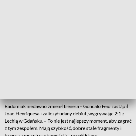
Cracovia chce się przełamać
„Pasy” wciąż utrzymują się w czołówce tabeli, ale w dwóch
ostatnich meczach z Pogonią Szczecin i Zagłębiem Lubin
zdobyły tylko jeden punkt, a po porażce 0:2 z Rakowem
odpadły z Pucharu Polski. – Ostatnie tygodnie były
frustrujące, czasami pod względem wyników, czasami gry.
Nie ma powodów do paniki, ale musimy zwiększyć
zaangażowanie. Czekanie na szczęście to iluzja –
zapowiedział Elsner.
Radomiak z nowym trenerem
Radomiak niedawno zmienił trenera – Goncalo Feio zastąpił
Joao Henriquesa i zaliczył udany debiut, wygrywając 2:1 z
Lechią w Gdańsku. – To nie jest najlepszy moment, aby zagrać
z tym zespołem. Mają szybkość, dobre stałe fragmenty i
trenera z mocną osobowością – ocenił Elsner.