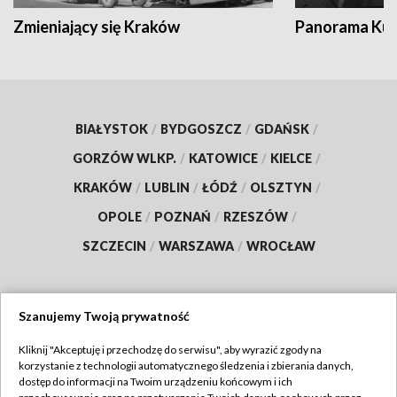
Zmieniający się Kraków
Panorama Kul
BIAŁYSTOK
/
BYDGOSZCZ
/
GDAŃSK
/
GORZÓW WLKP.
/
KATOWICE
/
KIELCE
/
KRAKÓW
/
LUBLIN
/
ŁÓDŹ
/
OLSZTYN
/
OPOLE
/
POZNAŃ
/
RZESZÓW
/
SZCZECIN
/
WARSZAWA
/
WROCŁAW
Szanujemy Twoją prywatność
Dołącz do nas:
Kliknij "Akceptuję i przechodzę do serwisu", aby wyrazić zgody na
korzystanie z technologii automatycznego śledzenia i zbierania danych,
TVP
dostęp do informacji na Twoim urządzeniu końcowym i ich