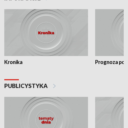
Kronika
Prognoza po
PUBLICYSTYKA