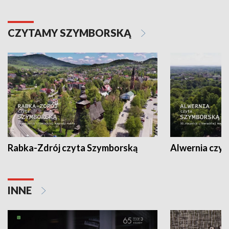
CZYTAMY SZYMBORSKĄ
Rabka-Zdrój czyta Szymborską
Alwernia czy
INNE