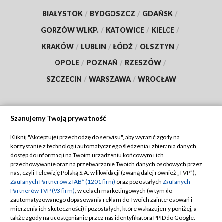
BIAŁYSTOK
/
BYDGOSZCZ
/
GDAŃSK
/
GORZÓW WLKP.
/
KATOWICE
/
KIELCE
/
KRAKÓW
/
LUBLIN
/
ŁÓDŹ
/
OLSZTYN
/
OPOLE
/
POZNAŃ
/
RZESZÓW
/
SZCZECIN
/
WARSZAWA
/
WROCŁAW
Szanujemy Twoją prywatność
Dołącz do nas:
Kliknij "Akceptuję i przechodzę do serwisu", aby wyrazić zgody na
korzystanie z technologii automatycznego śledzenia i zbierania danych,
TVP
dostęp do informacji na Twoim urządzeniu końcowym i ich
Abonament TVP
przechowywanie oraz na przetwarzanie Twoich danych osobowych przez
Regulamin TVP
nas, czyli Telewizję Polską S.A. w likwidacji (zwaną dalej również „TVP”),
Emisja w TVP
Zaufanych Partnerów z IAB* (1201 firm)
oraz pozostałych
Zaufanych
Polityka prywatności
Partnerów TVP (93 firm)
, w celach marketingowych (w tym do
Centrum informacji TVP
Moje zgody
zautomatyzowanego dopasowania reklam do Twoich zainteresowań i
mierzenia ich skuteczności) i pozostałych, które wskazujemy poniżej, a
Naziemna Telewizja Cyfrowa
Pomoc
także zgody na udostępnianie przez nas identyfikatora PPID do Google.