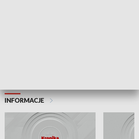
Odc. 6
Odc. 5
Czy wiesz, że Kraków inwestuje w edukację i
Czy wiesz, jak Kr
rozwój młodych?
mieszkańców?
INFORMACJE