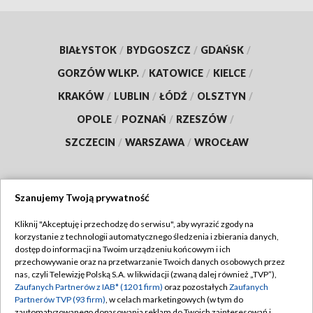
BIAŁYSTOK
/
BYDGOSZCZ
/
GDAŃSK
/
GORZÓW WLKP.
/
KATOWICE
/
KIELCE
/
KRAKÓW
/
LUBLIN
/
ŁÓDŹ
/
OLSZTYN
/
OPOLE
/
POZNAŃ
/
RZESZÓW
/
SZCZECIN
/
WARSZAWA
/
WROCŁAW
Szanujemy Twoją prywatność
Dołącz do nas:
Kliknij "Akceptuję i przechodzę do serwisu", aby wyrazić zgody na
korzystanie z technologii automatycznego śledzenia i zbierania danych,
TVP
dostęp do informacji na Twoim urządzeniu końcowym i ich
Abonament TVP
przechowywanie oraz na przetwarzanie Twoich danych osobowych przez
Regulamin TVP
nas, czyli Telewizję Polską S.A. w likwidacji (zwaną dalej również „TVP”),
Emisja w TVP
Zaufanych Partnerów z IAB* (1201 firm)
oraz pozostałych
Zaufanych
Polityka prywatności
Partnerów TVP (93 firm)
, w celach marketingowych (w tym do
Centrum informacji TVP
Moje zgody
zautomatyzowanego dopasowania reklam do Twoich zainteresowań i