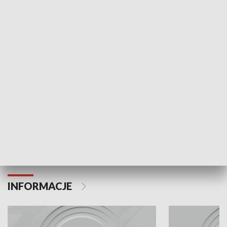
Odc. 6
Odc. 5
Czy wiesz, że Kraków inwestuje w edukację i
Czy wiesz, jak Kr
rozwój młodych?
mieszkańców?
INFORMACJE