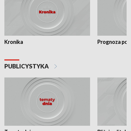
Kronika
Prognoza po
PUBLICYSTYKA