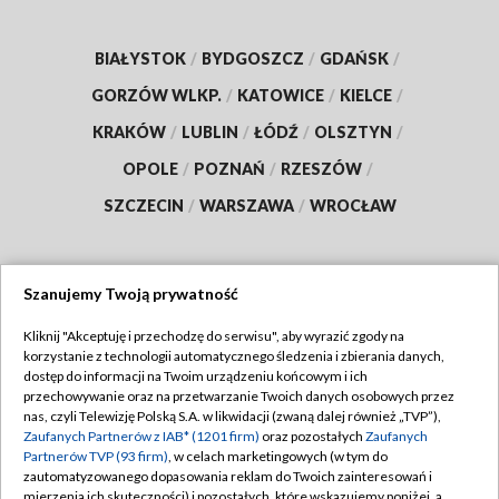
BIAŁYSTOK
/
BYDGOSZCZ
/
GDAŃSK
/
GORZÓW WLKP.
/
KATOWICE
/
KIELCE
/
KRAKÓW
/
LUBLIN
/
ŁÓDŹ
/
OLSZTYN
/
OPOLE
/
POZNAŃ
/
RZESZÓW
/
SZCZECIN
/
WARSZAWA
/
WROCŁAW
Szanujemy Twoją prywatność
Dołącz do nas:
Kliknij "Akceptuję i przechodzę do serwisu", aby wyrazić zgody na
korzystanie z technologii automatycznego śledzenia i zbierania danych,
TVP
dostęp do informacji na Twoim urządzeniu końcowym i ich
Abonament TVP
przechowywanie oraz na przetwarzanie Twoich danych osobowych przez
Regulamin TVP
nas, czyli Telewizję Polską S.A. w likwidacji (zwaną dalej również „TVP”),
Emisja w TVP
Zaufanych Partnerów z IAB* (1201 firm)
oraz pozostałych
Zaufanych
Polityka prywatności
Partnerów TVP (93 firm)
, w celach marketingowych (w tym do
Centrum informacji TVP
Moje zgody
zautomatyzowanego dopasowania reklam do Twoich zainteresowań i
mierzenia ich skuteczności) i pozostałych, które wskazujemy poniżej, a