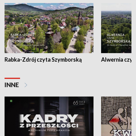
Rabka-Zdrój czyta Szymborską
Alwernia czy
INNE