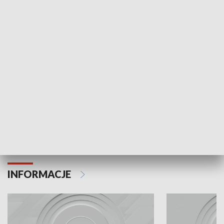
Odc. 6
Odc. 5
Czy wiesz, że Kraków inwestuje w edukację i
Czy wiesz, jak Kr
rozwój młodych?
mieszkańców?
INFORMACJE