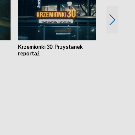
Krzemionki 30. Przystanek
Kraków - jak
reportaż