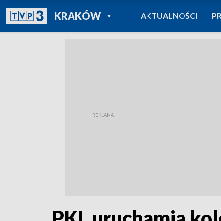
POWRÓT DO
KRAKÓW
AKTUALNOŚCI
P
TVP REGIONY
PKL uruchamia kole