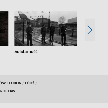
Solidarność
Trudne lata
KÓW
/
LUBLIN
/
ŁÓDŹ
/
ROCŁAW