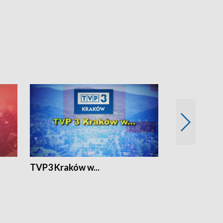
TVP3 Kraków w...
Ślizg