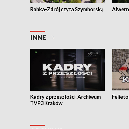
Rabka-Zdrój czyta Szymborską
Alwern
INNE
Kadry z przeszłości. Archiwum
Feliet
TVP3 Kraków