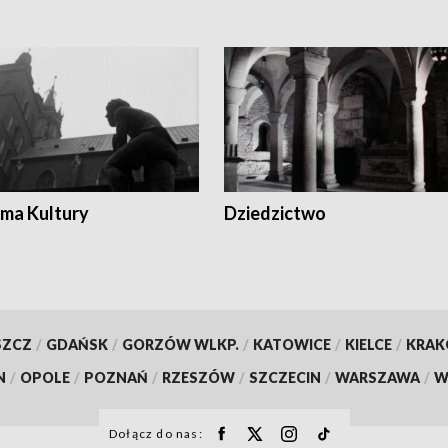
ma Kultury
Dziedzictwo
SZCZ
/
GDAŃSK
/
GORZÓW WLKP.
/
KATOWICE
/
KIELCE
/
KRA
N
/
OPOLE
/
POZNAŃ
/
RZESZÓW
/
SZCZECIN
/
WARSZAWA
/
W
Dołącz do nas: