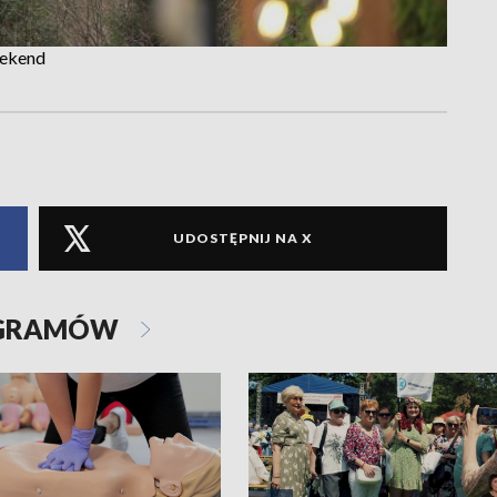
eekend
UDOSTĘPNIJ NA X
OGRAMÓW