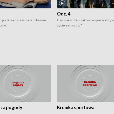
Odc. 4
, jak Kraków wspiera zdrowie
Czy wiesz, że Kraków wspiera akty
ców?
życie seniorów?
za pogody
Kronika sportowa