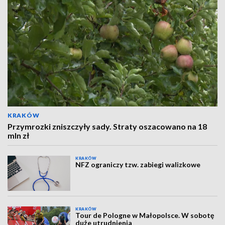
KRAKÓW
Przymrozki zniszczyły sady. Straty oszacowano na 18
mln zł
KRAKÓW
NFZ ograniczy tzw. zabiegi walizkowe
KRAKÓW
Tour de Pologne w Małopolsce. W sobotę
duże utrudnienia