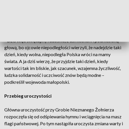
krew, ale ta czerwień to też kolor miłości, kolor braterstwa,
kolor, który musi nam przypominać, że wszyscy jesteśmy
Polakami, że jesteśmy sobie braćmi, że mamy prawo się
różnić, ale nie jest nam dane prawo, by darzyć się nienawiścią”.
- Dziś więc świętujmy radośnie, z uśmiechem i podniesioną
głową, bo ojcowie niepodległości wierzyli, że nadejdzie taki
dzień, kiedy wolna, niepodległa Polska wróci na mamy
świata. A ja dziś wierzę, że przyjdzie taki dzień, kiedy
wartości tak im bliskie, jak szacunek, wzajemna życzliwość,
ludzka solidarność i uczciwość znów będą modne –
podkreślił wojewoda małopolski.
Przebieg uroczystości
Główna uroczystość przy Grobie Nieznanego Żołnierza
rozpoczęła się od odśpiewania hymnu i wciągnięcia na masz
flagi państwowej. Po tym nastąpiła uroczysta zmiana warty i