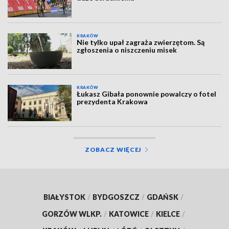
KRAKÓW
Nie tylko upał zagraża zwierzętom. Są
zgłoszenia o niszczeniu misek
KRAKÓW
Łukasz Gibała ponownie powalczy o fotel
prezydenta Krakowa
ZOBACZ WIĘCEJ
BIAŁYSTOK
/
BYDGOSZCZ
/
GDAŃSK
/
GORZÓW WLKP.
/
KATOWICE
/
KIELCE
/