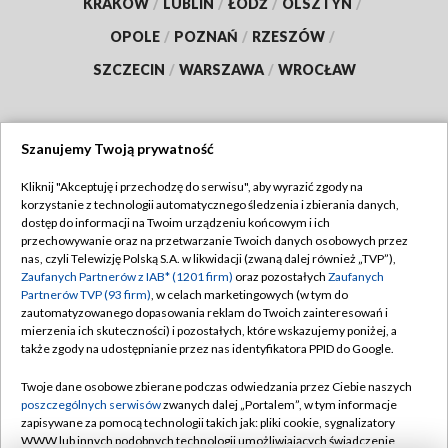
KRAKÓW
/
LUBLIN
/
ŁÓDŹ
/
OLSZTYN
/
OPOLE
/
POZNAŃ
/
RZESZÓW
/
SZCZECIN
/
WARSZAWA
/
WROCŁAW
Szanujemy Twoją prywatność
Dołącz do nas:
Kliknij "Akceptuję i przechodzę do serwisu", aby wyrazić zgody na
korzystanie z technologii automatycznego śledzenia i zbierania danych,
TVP
dostęp do informacji na Twoim urządzeniu końcowym i ich
Abonament TVP
przechowywanie oraz na przetwarzanie Twoich danych osobowych przez
Regulamin TVP
nas, czyli Telewizję Polską S.A. w likwidacji (zwaną dalej również „TVP”),
Emisja w TVP
Polityka prywatności
Zaufanych Partnerów z IAB* (1201 firm)
oraz pozostałych
Zaufanych
Partnerów TVP (93 firm)
, w celach marketingowych (w tym do
Centrum informacji TVP
Moje zgody
zautomatyzowanego dopasowania reklam do Twoich zainteresowań i
mierzenia ich skuteczności) i pozostałych, które wskazujemy poniżej, a
Naziemna Telewizja Cyfrowa
Pomoc
także zgody na udostępnianie przez nas identyfikatora PPID do Google.
Sklep TVP
Biuro reklamy
Twoje dane osobowe zbierane podczas odwiedzania przez Ciebie naszych
Rada Programowa
Kontakt
poszczególnych serwisów
zwanych dalej „Portalem”, w tym informacje
zapisywane za pomocą technologii takich jak: pliki cookie, sygnalizatory
System NOS
WWW lub innych podobnych technologii umożliwiających świadczenie