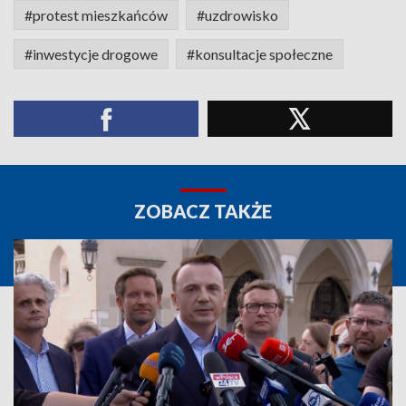
#protest mieszkańców
#uzdrowisko
#inwestycje drogowe
#konsultacje społeczne
ZOBACZ TAKŻE