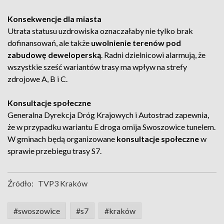
Konsekwencje dla miasta
Utrata statusu uzdrowiska oznaczałaby nie tylko brak
dofinansowań, ale także
uwolnienie terenów pod
zabudowę deweloperską
. Radni dzielnicowi alarmują, że
wszystkie sześć wariantów trasy ma wpływ na strefy
zdrojowe A, B i C.
Konsultacje społeczne
Generalna Dyrekcja Dróg Krajowych i Autostrad zapewnia,
że w przypadku wariantu E droga omija Swoszowice tunelem.
W gminach będą organizowane
konsultacje społeczne
w
sprawie przebiegu trasy S7.
Źródło:
TVP3 Kraków
#swoszowice
#s7
#kraków