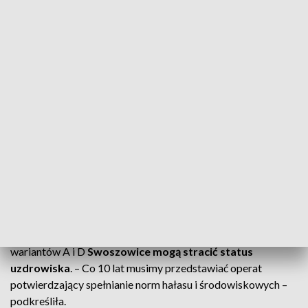
planowanej budowy trasy
S7
. Obawiają się nie tylko
wyburzeń domów, ale także utraty statusu uzdrowiska z
powodu hałasu i zanieczyszczeń generowanych przez
dodatkowy ruch samochodowy.
Kontrowersyjne warianty przebiegu
Spośród sześciu proponowanych wariantów dwa –
A i D
–
budzą największe emocje. Droga miałaby przebiegać przez
strefę uzdrowiskową C, w tym w rejonie ulicy Kąpielowej,
zaledwie około 100 metrów od strefy A. Wariant E zakłada
budowę tunelu, który omija dzielnicę.
Zagrożenie dla statusu uzdrowiska
Senator Monika Piątkowska ostrzegła w programie TVP3
Kraków "Początek Tygodnia", że w przypadku realizacji
wariantów A i D
Swoszowice mogą stracić status
uzdrowiska
. – Co 10 lat musimy przedstawiać operat
potwierdzający spełnianie norm hałasu i środowiskowych –
podkreśliła.