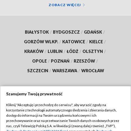
ZOBACZ WIĘCEJ
BIAŁYSTOK
/
BYDGOSZCZ
/
GDAŃSK
/
GORZÓW WLKP.
/
KATOWICE
/
KIELCE
/
KRAKÓW
/
LUBLIN
/
ŁÓDŹ
/
OLSZTYN
/
OPOLE
/
POZNAŃ
/
RZESZÓW
/
SZCZECIN
/
WARSZAWA
/
WROCŁAW
Szanujemy Twoją prywatność
Dołącz do nas:
Kliknij "Akceptuję i przechodzę do serwisu", aby wyrazić zgody na
korzystanie z technologii automatycznego śledzenia i zbierania danych,
TVP
dostęp do informacji na Twoim urządzeniu końcowym i ich
Abonament TVP
przechowywanie oraz na przetwarzanie Twoich danych osobowych przez
Regulamin TVP
nas, czyli Telewizję Polską S.A. w likwidacji (zwaną dalej również „TVP”),
Emisja w TVP