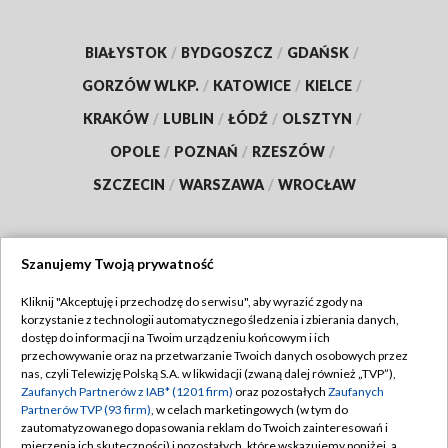
BIAŁYSTOK
/
BYDGOSZCZ
/
GDAŃSK
/
GORZÓW WLKP.
/
KATOWICE
/
KIELCE
/
KRAKÓW
/
LUBLIN
/
ŁÓDŹ
/
OLSZTYN
/
OPOLE
/
POZNAŃ
/
RZESZÓW
/
SZCZECIN
/
WARSZAWA
/
WROCŁAW
Szanujemy Twoją prywatność
Dołącz do nas:
Kliknij "Akceptuję i przechodzę do serwisu", aby wyrazić zgody na
korzystanie z technologii automatycznego śledzenia i zbierania danych,
TVP
dostęp do informacji na Twoim urządzeniu końcowym i ich
Abonament TVP
przechowywanie oraz na przetwarzanie Twoich danych osobowych przez
Regulamin TVP
nas, czyli Telewizję Polską S.A. w likwidacji (zwaną dalej również „TVP”),
Emisja w TVP
Zaufanych Partnerów z IAB* (1201 firm)
oraz pozostałych
Zaufanych
Polityka prywatności
Partnerów TVP (93 firm)
, w celach marketingowych (w tym do
Centrum informacji TVP
Moje zgody
zautomatyzowanego dopasowania reklam do Twoich zainteresowań i
mierzenia ich skuteczności) i pozostałych, które wskazujemy poniżej, a