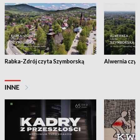
Rabka-Zdrój czyta Szymborską
Alwernia czy
INNE