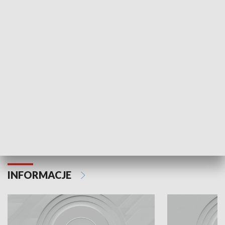
Odc. 6
Odc. 5
Czy wiesz, że Kraków inwestuje w edukację i
Czy wiesz, jak Kr
rozwój młodych?
mieszkańców?
INFORMACJE