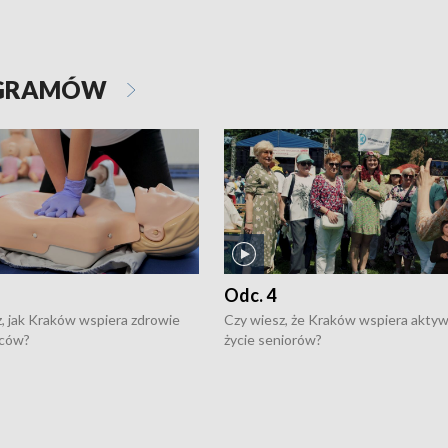
OGRAMÓW
Odc. 4
, jak Kraków wspiera zdrowie
Czy wiesz, że Kraków wspiera akty
ców?
życie seniorów?