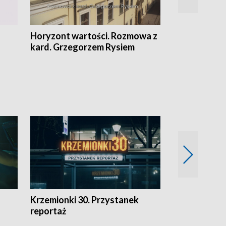
Horyzont wartości. Rozmowa z
Kulturalnie 
kard. Grzegorzem Rysiem
Krzemionki 30. Przystanek
Kraków - jak
reportaż