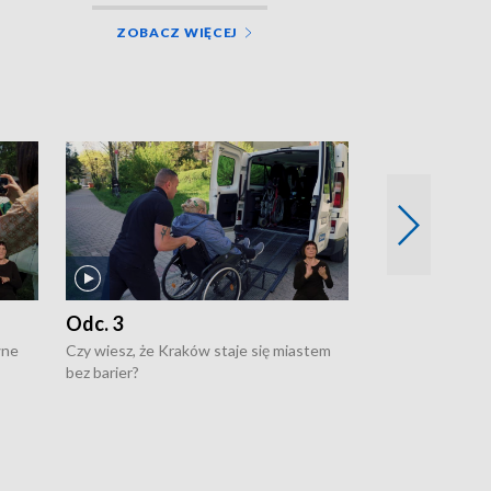
ZOBACZ WIĘCEJ
Odc. 3
Odc. 2
wne
Czy wiesz, że Kraków staje się miastem
Czy wiesz, że Kr
bez barier?
poprawia jakość 