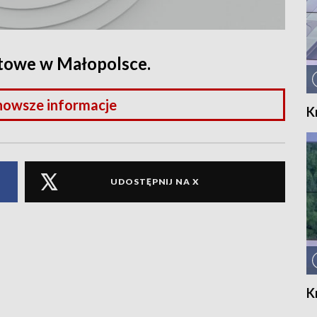
rtowe w Małopolsce.
nowsze informacje
K
UDOSTĘPNIJ NA X
K