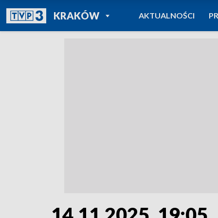
POWRÓT DO
KRAKÓW
AKTUALNOŚCI
P
TVP REGIONY
14.11.2025, 19:05