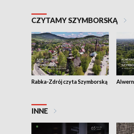
CZYTAMY SZYMBORSKĄ
Rabka-Zdrój czyta Szymborską
Alwern
INNE