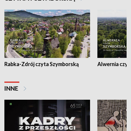
Rabka-Zdrój czyta Szymborską
Alwernia czy
INNE