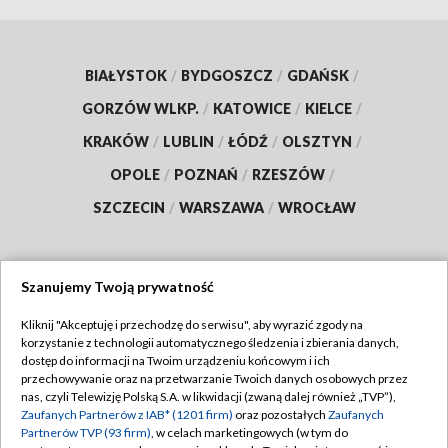
BIAŁYSTOK
/
BYDGOSZCZ
/
GDAŃSK
/
GORZÓW WLKP.
/
KATOWICE
/
KIELCE
/
KRAKÓW
/
LUBLIN
/
ŁÓDŹ
/
OLSZTYN
/
OPOLE
/
POZNAŃ
/
RZESZÓW
/
SZCZECIN
/
WARSZAWA
/
WROCŁAW
Szanujemy Twoją prywatność
Dołącz do nas:
Kliknij "Akceptuję i przechodzę do serwisu", aby wyrazić zgody na
korzystanie z technologii automatycznego śledzenia i zbierania danych,
TVP
dostęp do informacji na Twoim urządzeniu końcowym i ich
Abonament TVP
przechowywanie oraz na przetwarzanie Twoich danych osobowych przez
Regulamin TVP
nas, czyli Telewizję Polską S.A. w likwidacji (zwaną dalej również „TVP”),
Emisja w TVP
Zaufanych Partnerów z IAB* (1201 firm)
oraz pozostałych
Zaufanych
Polityka prywatności
Partnerów TVP (93 firm)
, w celach marketingowych (w tym do
Centrum informacji TVP