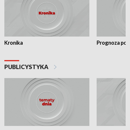
Kronika
Prognoza po
PUBLICYSTYKA