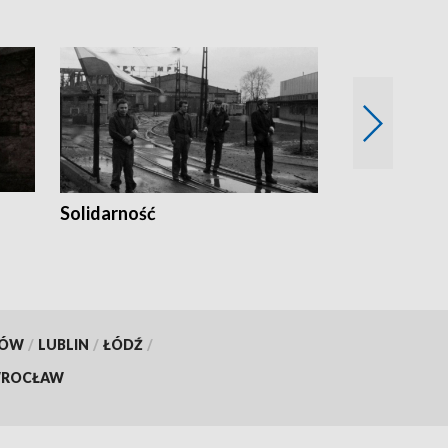
Solidarność
Trudne lata
KÓW
/
LUBLIN
/
ŁÓDŹ
/
ROCŁAW