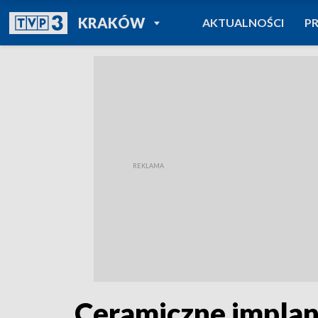
POWRÓT DO
KRAKÓW
AKTUALNOŚCI
P
TVP REGIONY
Ceramiczne implan