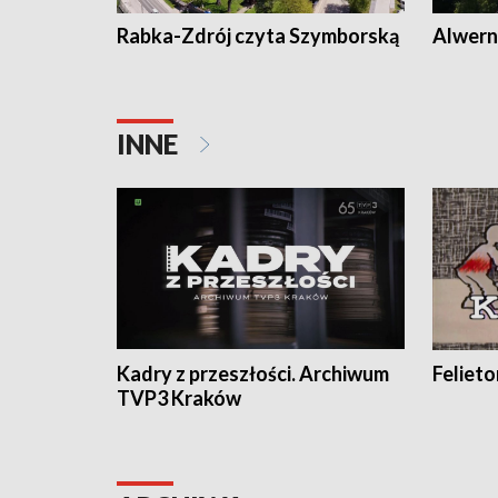
Rabka-Zdrój czyta Szymborską
Alwern
INNE
Kadry z przeszłości. Archiwum
Feliet
TVP3 Kraków