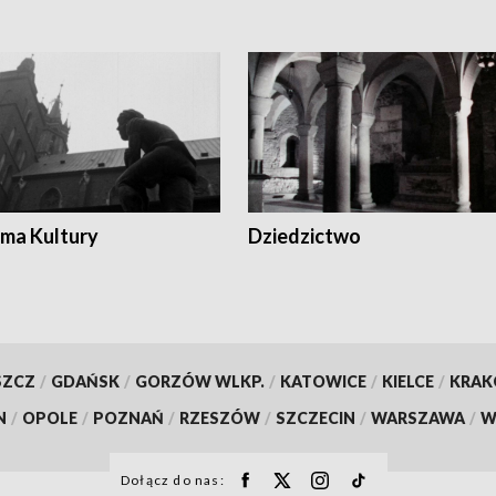
ma Kultury
Dziedzictwo
SZCZ
/
GDAŃSK
/
GORZÓW WLKP.
/
KATOWICE
/
KIELCE
/
KRA
N
/
OPOLE
/
POZNAŃ
/
RZESZÓW
/
SZCZECIN
/
WARSZAWA
/
W
Dołącz do nas: