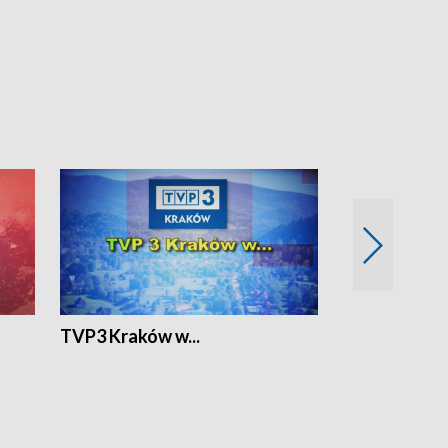
TVP3 Kraków w...
Ślizg