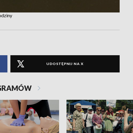
odziny
UDOSTĘPNIJ NA X
OGRAMÓW