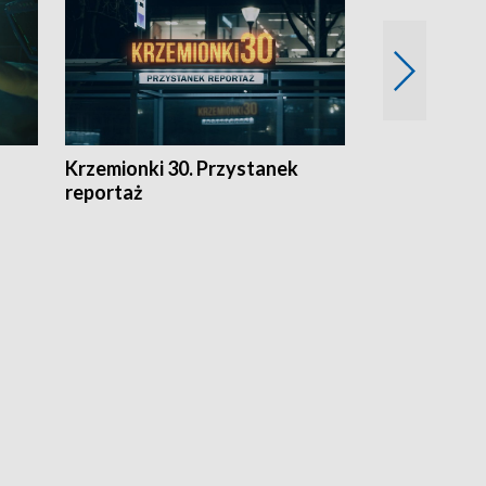
Krzemionki 30. Przystanek
Kraków - jak
reportaż