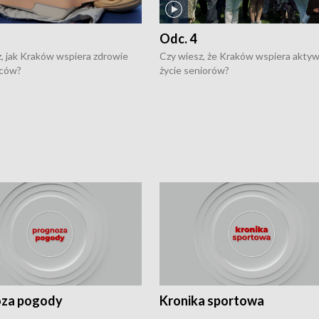
Odc. 4
, jak Kraków wspiera zdrowie
Czy wiesz, że Kraków wspiera akty
ców?
życie seniorów?
za pogody
Kronika sportowa