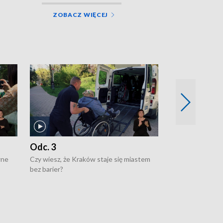
ZOBACZ WIĘCEJ
Odc. 3
Odc. 2
wne
Czy wiesz, że Kraków staje się miastem
Czy wiesz, że Kr
bez barier?
poprawia jakość 