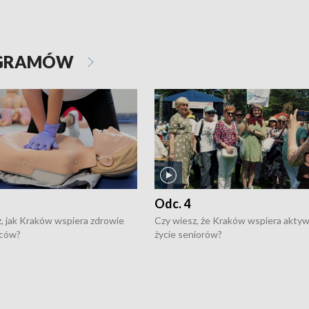
OGRAMÓW
Odc. 4
, jak Kraków wspiera zdrowie
Czy wiesz, że Kraków wspiera akty
ców?
życie seniorów?