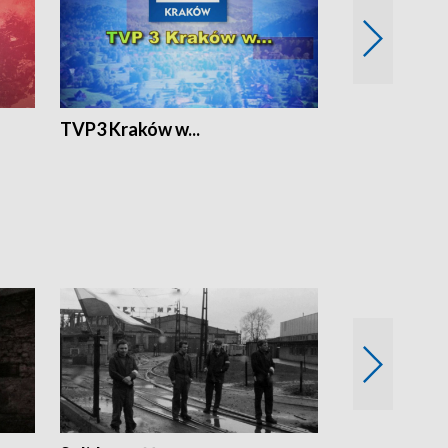
TVP3 Kraków w...
Ślizg