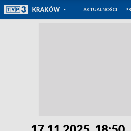
POWRÓT DO
KRAKÓW
AKTUALNOŚCI
P
TVP REGIONY
17.11.2025, 18:50