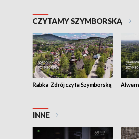
CZYTAMY SZYMBORSKĄ
Rabka-Zdrój czyta Szymborską
Alwern
INNE