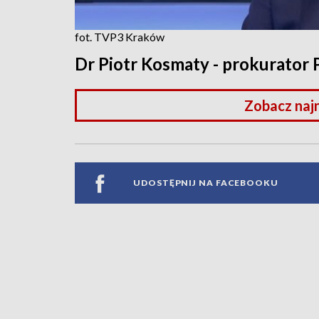
fot. TVP3 Kraków
Dr Piotr Kosmaty - prokurator
Zobacz naj
UDOSTĘPNIJ NA FACEBOOKU