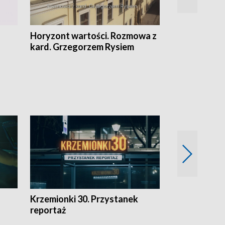
Horyzont wartości. Rozmowa z
Kulturalnie 
kard. Grzegorzem Rysiem
Krzemionki 30. Przystanek
Kraków - jak
reportaż