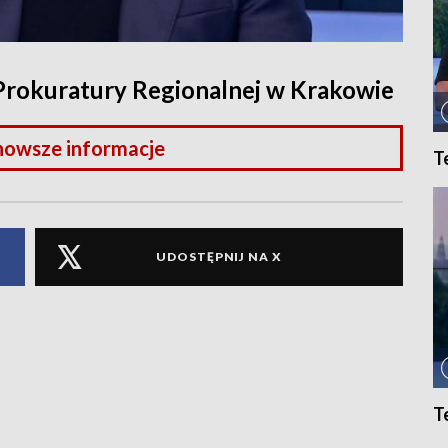
 Prokuratury Regionalnej w Krakowie
nowsze informacje
T
UDOSTĘPNIJ NA X
T