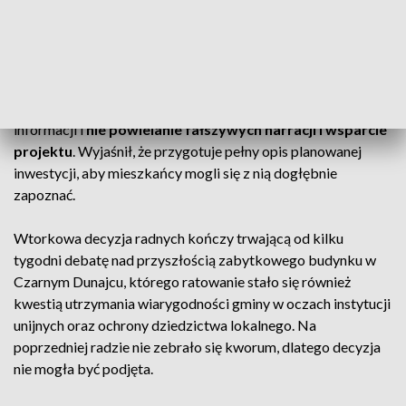
mieszkańcami
.
Głosowanie i apel burmistrza
Burmistrz zwrócił się do mieszkańców o weryfikowanie
informacji i
nie powielanie fałszywych narracji i wsparcie
projektu
. Wyjaśnił, że przygotuje pełny opis planowanej
inwestycji, aby mieszkańcy mogli się z nią dogłębnie
zapoznać.
Wtorkowa decyzja radnych kończy trwającą od kilku
tygodni debatę nad przyszłością zabytkowego budynku w
Czarnym Dunajcu, którego ratowanie stało się również
kwestią utrzymania wiarygodności gminy w oczach instytucji
unijnych oraz ochrony dziedzictwa lokalnego. Na
poprzedniej radzie nie zebrało się kworum, dlatego decyzja
nie mogła być podjęta.