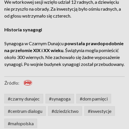
We wtorkowej sesji wzięło udział 12 radnych, a dziewięciu
nie przyszło na obrady. Za inwestycją było ośmiu radnych, a
od głosu wstrzymało się czterech.
Historia synagogi
Synagoga w Czarnym Dunajcu
powstała prawdopodobnie
na przełomie XIX i XX wieku
. Świątynia mogła pomieścić
około 300 wiernych. Nie zachowało się żadne wyposażenie
synagogi. Po wojnie budynek synagogi został przebudowany.
Źródło:
#czarny dunajec
#synagoga
#dom pamięci
#centrum dialogu
#dziedzictwo
#inwestycje
#małopolska