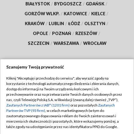
BIAŁYSTOK
/
BYDGOSZCZ
/
GDAŃSK
/
GORZÓW WLKP.
/
KATOWICE
/
KIELCE
/
KRAKÓW
/
LUBLIN
/
ŁÓDŹ
/
OLSZTYN
/
OPOLE
/
POZNAŃ
/
RZESZÓW
/
SZCZECIN
/
WARSZAWA
/
WROCŁAW
Szanujemy Twoją prywatność
Dołącz do nas:
Kliknij "Akceptuję i przechodzę do serwisu", aby wyrazić zgody na
korzystanie z technologii automatycznego śledzenia i zbierania danych,
TVP
dostęp do informacji na Twoim urządzeniu końcowym i ich
Abonament TVP
przechowywanie oraz na przetwarzanie Twoich danych osobowych przez
Regulamin TVP
nas, czyli Telewizję Polską S.A. w likwidacji (zwaną dalej również „TVP”),
Emisja w TVP
Polityka prywatności
Zaufanych Partnerów z IAB* (1201 firm)
oraz pozostałych
Zaufanych
Partnerów TVP (93 firm)
, w celach marketingowych (w tym do
Centrum informacji TVP
Moje zgody
zautomatyzowanego dopasowania reklam do Twoich zainteresowań i
mierzenia ich skuteczności) i pozostałych, które wskazujemy poniżej, a
Naziemna Telewizja Cyfrowa
Pomoc
także zgody na udostępnianie przez nas identyfikatora PPID do Google.
Sklep TVP