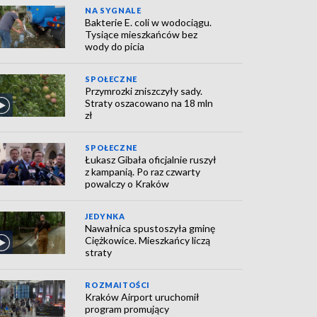
NA SYGNALE
Bakterie E. coli w wodociągu.
Tysiące mieszkańców bez
wody do picia
SPOŁECZNE
Przymrozki zniszczyły sady.
Straty oszacowano na 18 mln
zł
SPOŁECZNE
Łukasz Gibała oficjalnie ruszył
z kampanią. Po raz czwarty
powalczy o Kraków
JEDYNKA
Nawałnica spustoszyła gminę
Ciężkowice. Mieszkańcy liczą
straty
ROZMAITOŚCI
Kraków Airport uruchomił
program promujący