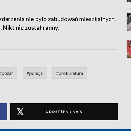
zdarzenia nie było zabudowań mieszkalnych.
n
.
Nikt nie został ranny
.
#pożar
#policja
#prokuratura
UDOSTĘPNIJ NA X