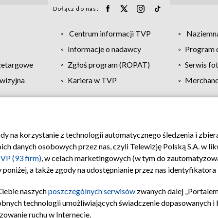
Dołącz do nas:
Centrum informacji TVP
Naziemna
Informacje o nadawcy
Program d
zetargowe
Zgłoś program (ROPAT)
Serwis fo
wizyjna
Kariera w TVP
Merchandi
Polityka prywatności
Moje zgody
Pomoc
Biuro re
ody na korzystanie z technologii automatycznego śledzenia i zbie
 danych osobowych przez nas, czyli Telewizję Polską S.A. w likw
VP (93 firm)
, w celach marketingowych (w tym do zautomatyzow
 poniżej, a także zgody na udostępnianie przez nas identyfikator
Ciebie naszych
poszczególnych serwisów
zwanych dalej „Portalem
obnych technologii umożliwiających świadczenie dopasowanych i be
zowanie ruchu w Internecie.