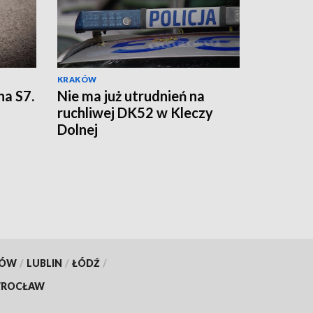
KRAKÓW
na S7.
Nie ma już utrudnień na
ruchliwej DK52 w Kleczy
Dolnej
KÓW
/
LUBLIN
/
ŁÓDŹ
/
ROCŁAW