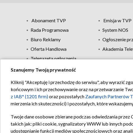
Abonament TVP
Emisja w TVP
Rada Programowa
System NOS
Biuro Reklamy
Ogłoszenie pr
Oferta Handlowa
Akademia Tele
Telegazeta ogłoszenia
Szanujemy Twoją prywatność
Regulamin TVP
Kliknij "Akceptuję i przechodzę do serwisu", aby wyrazić zg
końcowym i ich przechowywanie oraz na przetwarzanie Twoich
z IAB* (1201 firm)
oraz pozostałych
Zaufanych Partnerów T
mierzenia ich skuteczności) i pozostałych, które wskazujemy
Twoje dane osobowe zbierane podczas odwiedzania przez 
takich jak: pliki cookie, sygnalizatory WWW lub innych pod
udostępnianie funkcji mediów społecznościowych oraz anali