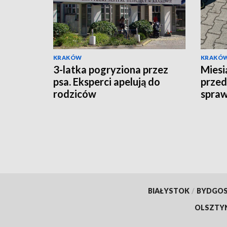
KRAKÓW
KRAKÓ
3-latka pogryziona przez
Miesi
psa. Eksperci apelują do
prze
rodziców
spraw
"łowc
poszu
BIAŁYSTOK
/
BYDGO
OLSZTY