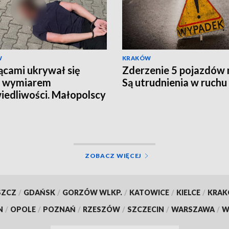
W
KRAKÓW
ącami ukrywał się
Zderzenie 5 pojazdów 
d wymiarem
Są utrudnienia w ruchu
iedliwości. Małopolscy
y głów" zatrzymali
kiwanego 27-latka
ZOBACZ WIĘCEJ
SZCZ
/
GDAŃSK
/
GORZÓW WLKP.
/
KATOWICE
/
KIELCE
/
KRA
N
/
OPOLE
/
POZNAŃ
/
RZESZÓW
/
SZCZECIN
/
WARSZAWA
/
W