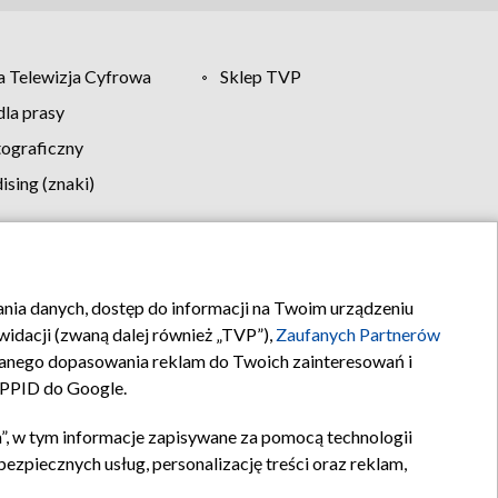
 Telewizja Cyfrowa
Sklep TVP
la prasy
tograficzny
sing (znaki)
klamy
Kontakt
rania danych, dostęp do informacji na Twoim urządzeniu
idacji (zwaną dalej również „TVP”),
Zaufanych Partnerów
anego dopasowania reklam do Twoich zainteresowań i
a PPID do Google.
”, w tym informacje zapisywane za pomocą technologii
zpiecznych usług, personalizację treści oraz reklam,