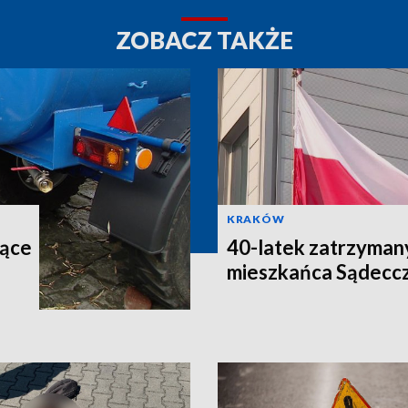
ZOBACZ TAKŻE
KRAKÓW
iące
40-latek zatrzymany
mieszkańca Sądecc