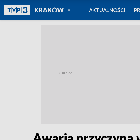
POWRÓT DO
KRAKÓW
AKTUALNOŚCI
P
TVP REGIONY
Awaria przyczyną