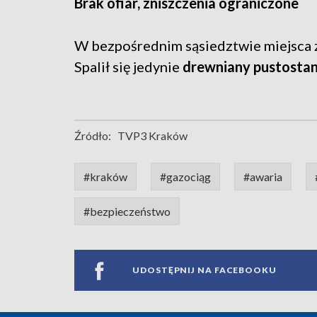
Brak ofiar, zniszczenia ograniczone
W bezpośrednim sąsiedztwie miejsca 
Spalił się jedynie
drewniany pustosta
Źródło:
TVP3 Kraków
#kraków
#gazociąg
#awaria
#bezpieczeństwo
UDOSTĘPNIJ NA FACEBOOKU