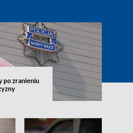
 po zranieniu
zyzny