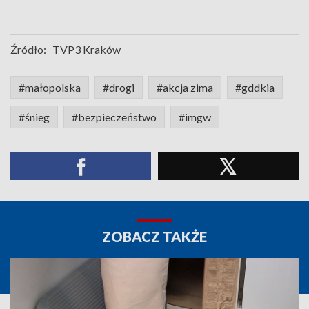
Źródło:
TVP3 Kraków
#małopolska
#drogi
#akcja zima
#gddkia
#śnieg
#bezpieczeństwo
#imgw
ZOBACZ TAKŻE