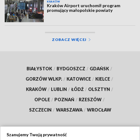
KRAKÓW
Kraków Airport uruchomił program
promujący małopolskie powiaty
ZOBACZ WIĘCEJ
BIAŁYSTOK
/
BYDGOSZCZ
/
GDAŃSK
/
GORZÓW WLKP.
/
KATOWICE
/
KIELCE
/
KRAKÓW
/
LUBLIN
/
ŁÓDŹ
/
OLSZTYN
/
OPOLE
/
POZNAŃ
/
RZESZÓW
/
SZCZECIN
/
WARSZAWA
/
WROCŁAW
Szanujemy Twoją prywatność
Dołącz do nas: