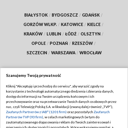
BIAŁYSTOK
/
BYDGOSZCZ
/
GDAŃSK
/
GORZÓW WLKP.
/
KATOWICE
/
KIELCE
/
KRAKÓW
/
LUBLIN
/
ŁÓDŹ
/
OLSZTYN
/
OPOLE
/
POZNAŃ
/
RZESZÓW
/
SZCZECIN
/
WARSZAWA
/
WROCŁAW
Szanujemy Twoją prywatność
Dołącz do nas:
Kliknij "Akceptuję i przechodzę do serwisu", aby wyrazić zgody na
korzystanie z technologii automatycznego śledzenia i zbierania danych,
TVP
dostęp do informacji na Twoim urządzeniu końcowym i ich
Abonament TVP
przechowywanie oraz na przetwarzanie Twoich danych osobowych przez
Regulamin TVP
nas, czyli Telewizję Polską S.A. w likwidacji (zwaną dalej również „TVP”),
Emisja w TVP
Zaufanych Partnerów z IAB* (1201 firm)
oraz pozostałych
Zaufanych
Polityka prywatności
Partnerów TVP (93 firm)
, w celach marketingowych (w tym do
Centrum informacji TVP
Moje zgody
zautomatyzowanego dopasowania reklam do Twoich zainteresowań i
mierzenia ich skuteczności) i pozostałych, które wskazujemy poniżej, a