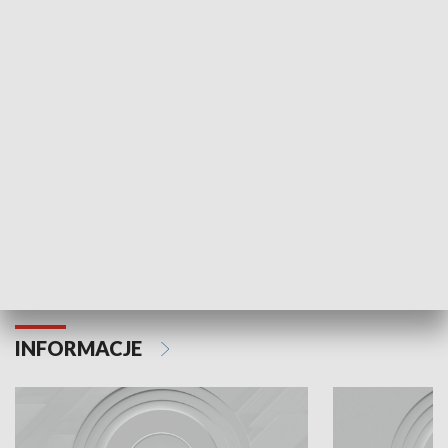
Odc. 6
Odc. 5
Czy wiesz, że Kraków inwestuje w edukację i
Czy wiesz, jak Kr
rozwój młodych?
mieszkańców?
INFORMACJE