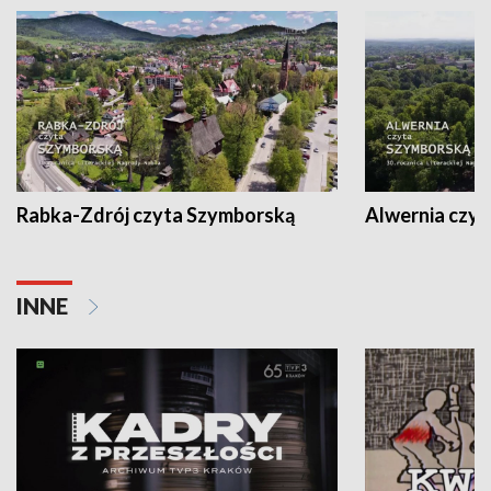
Rabka-Zdrój czyta Szymborską
Alwernia czy
INNE