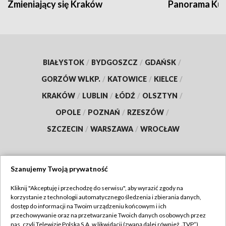
Zmieniający się Kraków
Panorama Kul
BIAŁYSTOK
/
BYDGOSZCZ
/
GDAŃSK
/
GORZÓW WLKP.
/
KATOWICE
/
KIELCE
/
KRAKÓW
/
LUBLIN
/
ŁÓDŹ
/
OLSZTYN
/
OPOLE
/
POZNAŃ
/
RZESZÓW
/
SZCZECIN
/
WARSZAWA
/
WROCŁAW
Szanujemy Twoją prywatność
Dołącz do nas:
Kliknij "Akceptuję i przechodzę do serwisu", aby wyrazić zgody na
korzystanie z technologii automatycznego śledzenia i zbierania danych,
TVP
dostęp do informacji na Twoim urządzeniu końcowym i ich
Abonament TVP
przechowywanie oraz na przetwarzanie Twoich danych osobowych przez
Regulamin TVP
nas, czyli Telewizję Polską S.A. w likwidacji (zwaną dalej również „TVP”),