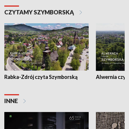
CZYTAMY SZYMBORSKĄ
Rabka-Zdrój czyta Szymborską
Alwernia czy
INNE