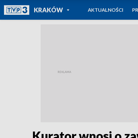
POWRÓT DO
KRAKÓW
AKTUALNOŚCI
P
TVP REGIONY
Kurator wnosi o z