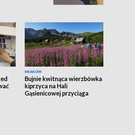
KRAKÓW
zed
Bujnie kwitnąca wierzbówka
ywać
kiprzyca na Hali
Gąsienicowej przyciąga
tłumy turystów