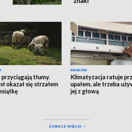
znaki
W
KRAKÓW
przyciągają tłumy.
Klimatyzacja ratuje pr
ł okazał się strzałem
upałem, ale trzeba uż
esiątkę
jej z głową
ZOBACZ WIĘCEJ