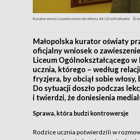
Kurator wnosi o zawieszenie dyrektora 44. LO w Krakowie
Źró
Małopolska kurator oświaty pr
oficjalny wniosek o zawieszeni
Liceum Ogólnokształcącego w K
ucznia, którego – według relacj
fryzjera, by obciął sobie włosy,
Do sytuacji doszło podczas lekc
i twierdzi, że doniesienia medi
Sprawa, która budzi kontrowersje
Rodzice ucznia potwierdzili w rozmowi