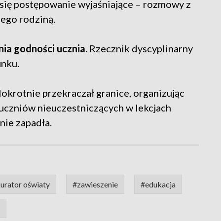
się postępowanie wyjaśniające – rozmowy z
jego rodziną.
nia godności ucznia
. Rzecznik dyscyplinarny
nku.
lokrotnie przekraczał granice, organizując
 uczniów nieuczestniczących w lekcjach
 nie zapadła.
urator oświaty
#zawieszenie
#edukacja