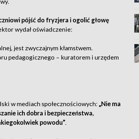
owy.
zniowi pójść do fryzjera i ogolić głowę
rektor wydał oświadczenie:
ialnej, jest zwyczajnym kłamstwem.
zoru pedagogicznego – kuratorem i urzędem
lski w mediach społecznościowych:
„Nie ma
zanie ich dobra i bezpieczeństwa,
jakiegokolwiek powodu”
.