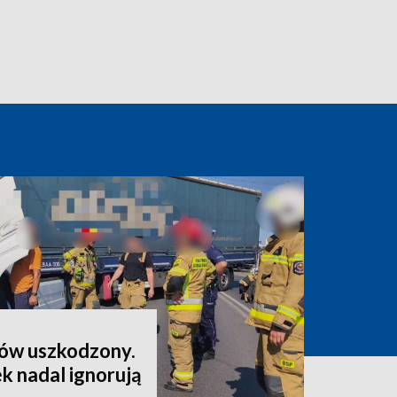
nów uszkodzony.
k nadal ignorują