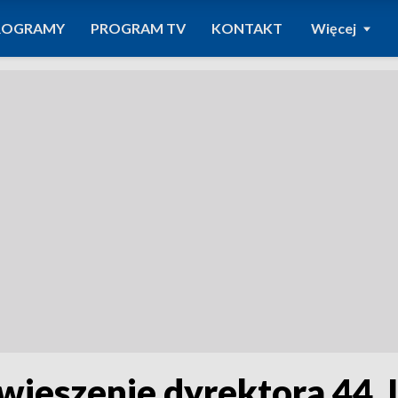
ROGRAMY
PROGRAM TV
KONTAKT
Więcej
awieszenie dyrektora 44.