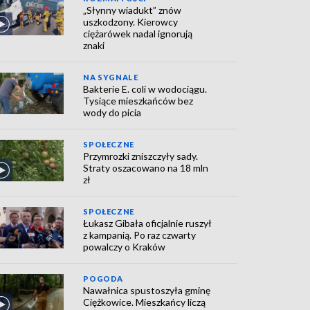
„Słynny wiadukt” znów
uszkodzony. Kierowcy
ciężarówek nadal ignorują
znaki
NA SYGNALE
Bakterie E. coli w wodociągu.
Tysiące mieszkańców bez
wody do picia
SPOŁECZNE
Przymrozki zniszczyły sady.
Straty oszacowano na 18 mln
zł
SPOŁECZNE
Łukasz Gibała oficjalnie ruszył
z kampanią. Po raz czwarty
powalczy o Kraków
POGODA
Nawałnica spustoszyła gminę
Ciężkowice. Mieszkańcy liczą