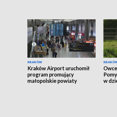
KRAKÓW
KRAKÓ
Kraków Airport uruchomił
Owce 
program promujący
Pomys
małopolskie powiaty
w dzi