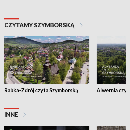
CZYTAMY SZYMBORSKĄ
Rabka-Zdrój czyta Szymborską
Alwernia czy
INNE