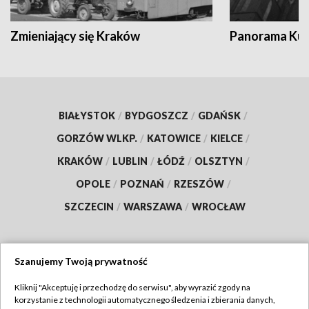
Zmieniający się Kraków
Panorama Kul
BIAŁYSTOK
/
BYDGOSZCZ
/
GDAŃSK
/
GORZÓW WLKP.
/
KATOWICE
/
KIELCE
/
KRAKÓW
/
LUBLIN
/
ŁÓDŹ
/
OLSZTYN
/
OPOLE
/
POZNAŃ
/
RZESZÓW
/
SZCZECIN
/
WARSZAWA
/
WROCŁAW
Szanujemy Twoją prywatność
Dołącz do nas:
Kliknij "Akceptuję i przechodzę do serwisu", aby wyrazić zgody na
korzystanie z technologii automatycznego śledzenia i zbierania danych,
TVP