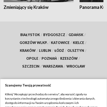
Zmieniający się Kraków
Panorama Kul
BIAŁYSTOK
/
BYDGOSZCZ
/
GDAŃSK
/
GORZÓW WLKP.
/
KATOWICE
/
KIELCE
/
KRAKÓW
/
LUBLIN
/
ŁÓDŹ
/
OLSZTYN
/
OPOLE
/
POZNAŃ
/
RZESZÓW
/
SZCZECIN
/
WARSZAWA
/
WROCŁAW
Szanujemy Twoją prywatność
Dołącz do nas:
Kliknij "Akceptuję i przechodzę do serwisu", aby wyrazić zgody na
korzystanie z technologii automatycznego śledzenia i zbierania danych,
TVP
dostęp do informacji na Twoim urządzeniu końcowym i ich