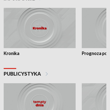
Kronika
Prognoza po
PUBLICYSTYKA