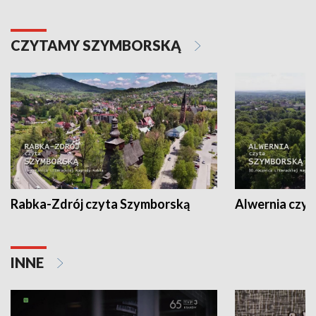
CZYTAMY SZYMBORSKĄ
Rabka-Zdrój czyta Szymborską
Alwernia czy
INNE