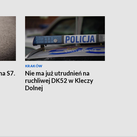
KRAKÓW
na S7.
Nie ma już utrudnień na
ruchliwej DK52 w Kleczy
Dolnej