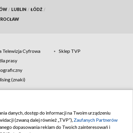
KÓW
/
LUBLIN
/
ŁÓDŹ
/
ROCŁAW
 Telewizja Cyfrowa
Sklep TVP
la prasy
tograficzny
sing (znaki)
klamy
Kontakt
rania danych, dostęp do informacji na Twoim urządzeniu
idacji (zwaną dalej również „TVP”),
Zaufanych Partnerów
anego dopasowania reklam do Twoich zainteresowań i