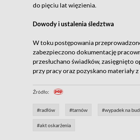
do pięciu lat więzienia.
Dowody i ustalenia śledztwa
W toku postępowania przeprowadzono 
zabezpieczono dokumentację pracowni
przesłuchano świadków, zasięgnięto o
przy pracy oraz pozyskano materiały z
Źródło:
#radłów
#tarnów
#wypadek na bud
#akt oskarżenia