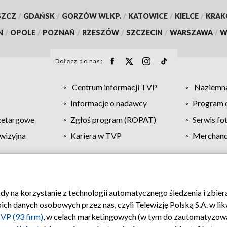
SZCZ
/
GDAŃSK
/
GORZÓW WLKP.
/
KATOWICE
/
KIELCE
/
KRA
N
/
OPOLE
/
POZNAŃ
/
RZESZÓW
/
SZCZECIN
/
WARSZAWA
/
W
Dołącz do nas:
Centrum informacji TVP
Naziemna
Informacje o nadawcy
Program d
zetargowe
Zgłoś program (ROPAT)
Serwis fo
wizyjna
Kariera w TVP
Merchandi
Polityka prywatności
Moje zgody
Pomoc
Biuro re
ody na korzystanie z technologii automatycznego śledzenia i zbie
 danych osobowych przez nas, czyli Telewizję Polską S.A. w likw
VP (93 firm)
, w celach marketingowych (w tym do zautomatyzow