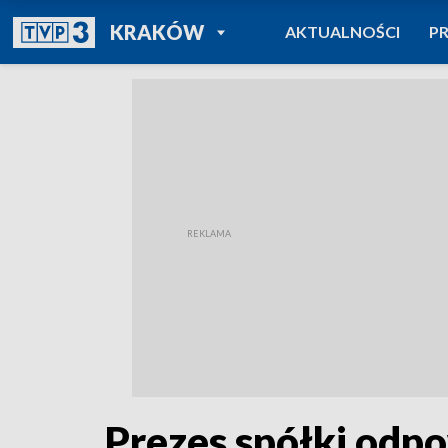
POWRÓT DO
KRAKÓW
AKTUALNOŚCI
P
TVP REGIONY
Prezes spółki odp