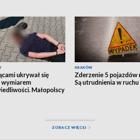
W
KRAKÓW
ącami ukrywał się
Zderzenie 5 pojazdów 
d wymiarem
Są utrudnienia w ruchu
iedliwości. Małopolscy
y głów" zatrzymali
kiwanego 27-latka
ZOBACZ WIĘCEJ