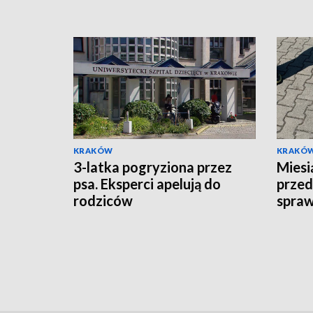
KRAKÓW
KRAKÓ
3-latka pogryziona przez
Miesi
psa. Eksperci apelują do
prze
rodziców
spraw
"łowc
poszu