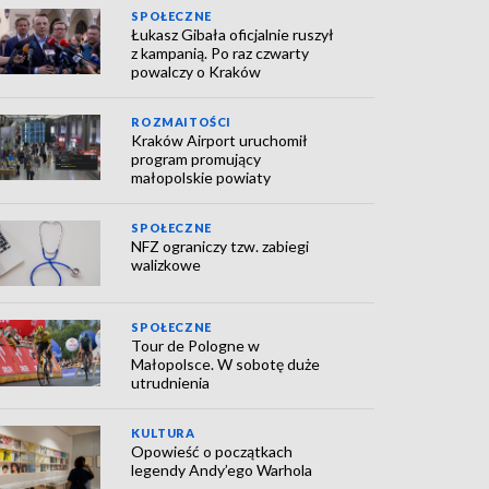
SPOŁECZNE
Łukasz Gibała oficjalnie ruszył
z kampanią. Po raz czwarty
powalczy o Kraków
ROZMAITOŚCI
Kraków Airport uruchomił
program promujący
małopolskie powiaty
SPOŁECZNE
NFZ ograniczy tzw. zabiegi
walizkowe
SPOŁECZNE
Tour de Pologne w
Małopolsce. W sobotę duże
utrudnienia
KULTURA
Opowieść o początkach
legendy Andy’ego Warhola