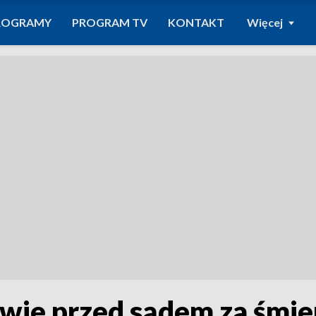
ROGRAMY
PROGRAM TV
KONTAKT
Więcej
owie przed sądem za śmi