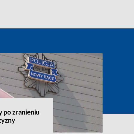
 po zranieniu
zyzny