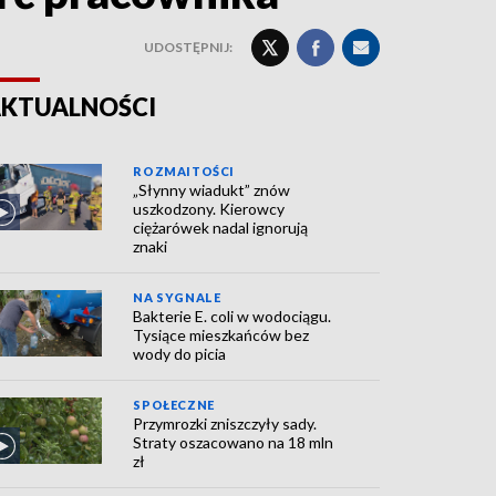
UDOSTĘPNIJ:
KTUALNOŚCI
ROZMAITOŚCI
„Słynny wiadukt” znów
uszkodzony. Kierowcy
ciężarówek nadal ignorują
znaki
NA SYGNALE
Bakterie E. coli w wodociągu.
Tysiące mieszkańców bez
wody do picia
SPOŁECZNE
Przymrozki zniszczyły sady.
Straty oszacowano na 18 mln
zł