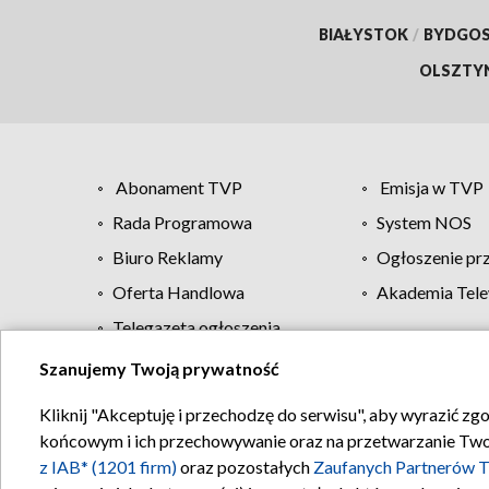
BIAŁYSTOK
/
BYDGO
OLSZTY
Abonament TVP
Emisja w TVP
Rada Programowa
System NOS
Biuro Reklamy
Ogłoszenie pr
Oferta Handlowa
Akademia Tele
Telegazeta ogłoszenia
Szanujemy Twoją prywatność
Regulamin TVP
Kliknij "Akceptuję i przechodzę do serwisu", aby wyrazić zg
końcowym i ich przechowywanie oraz na przetwarzanie Twoich
z IAB* (1201 firm)
oraz pozostałych
Zaufanych Partnerów T