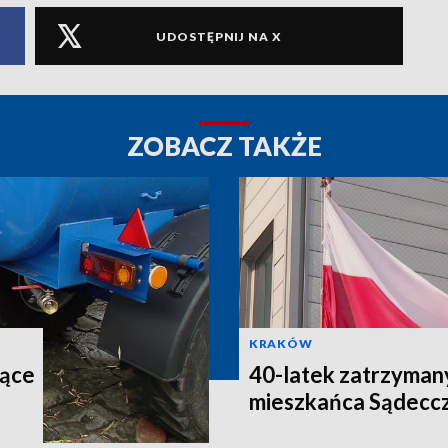
UDOSTĘPNIJ NA X
ZOBACZ TAKŻE
KRAKÓW
iące
40-latek zatrzymany
mieszkańca Sądecc