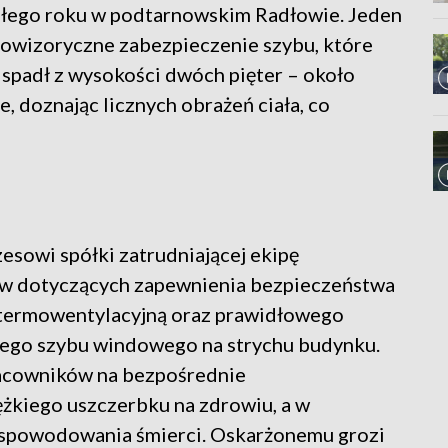
szłego roku w podtarnowskim Radłowie. Jeden
prowizoryczne zabezpieczenie szybu, które
 spadł z wysokości dwóch pięter – około
 doznając licznych obrażeń ciała, co
zesowi spółki zatrudniającej ekipę
ów dotyczących zapewnienia bezpieczeństwa
 termowentylacyjną oraz prawidłowego
ego szybu windowego na strychu budynku.
racowników na bezpośrednie
ężkiego uszczerbku na zdrowiu, a w
 spowodowania śmierci. Oskarżonemu grozi