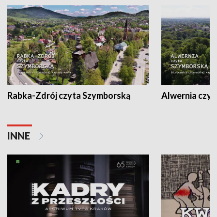
Rabka-Zdrój czyta Szymborską
Alwernia czy
INNE