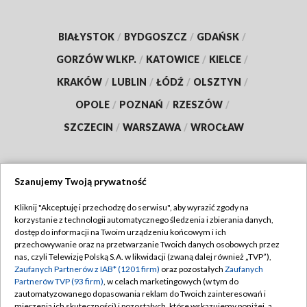
BIAŁYSTOK
/
BYDGOSZCZ
/
GDAŃSK
/
GORZÓW WLKP.
/
KATOWICE
/
KIELCE
/
KRAKÓW
/
LUBLIN
/
ŁÓDŹ
/
OLSZTYN
/
OPOLE
/
POZNAŃ
/
RZESZÓW
/
SZCZECIN
/
WARSZAWA
/
WROCŁAW
Szanujemy Twoją prywatność
Dołącz do nas:
Kliknij "Akceptuję i przechodzę do serwisu", aby wyrazić zgody na
korzystanie z technologii automatycznego śledzenia i zbierania danych,
TVP
dostęp do informacji na Twoim urządzeniu końcowym i ich
Abonament TVP
przechowywanie oraz na przetwarzanie Twoich danych osobowych przez
Regulamin TVP
nas, czyli Telewizję Polską S.A. w likwidacji (zwaną dalej również „TVP”),
Emisja w TVP
Zaufanych Partnerów z IAB* (1201 firm)
oraz pozostałych
Zaufanych
Polityka prywatności
Partnerów TVP (93 firm)
, w celach marketingowych (w tym do
Centrum informacji TVP
Moje zgody
zautomatyzowanego dopasowania reklam do Twoich zainteresowań i
mierzenia ich skuteczności) i pozostałych, które wskazujemy poniżej, a