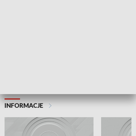
Odc. 6
Odc. 5
Czy wiesz, że Kraków inwestuje w edukację i
Czy wiesz, jak Kr
rozwój młodych?
mieszkańców?
INFORMACJE