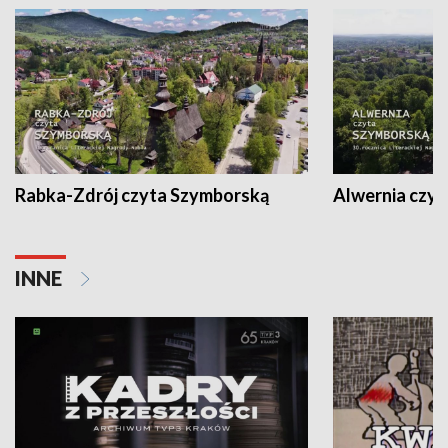
Rabka-Zdrój czyta Szymborską
Alwernia czy
INNE