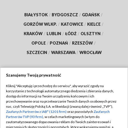
BIAŁYSTOK
/
BYDGOSZCZ
/
GDAŃSK
/
GORZÓW WLKP.
/
KATOWICE
/
KIELCE
/
KRAKÓW
/
LUBLIN
/
ŁÓDŹ
/
OLSZTYN
/
OPOLE
/
POZNAŃ
/
RZESZÓW
/
SZCZECIN
/
WARSZAWA
/
WROCŁAW
Szanujemy Twoją prywatność
Dołącz do nas:
Kliknij "Akceptuję i przechodzę do serwisu", aby wyrazić zgody na
korzystanie z technologii automatycznego śledzenia i zbierania danych,
TVP
dostęp do informacji na Twoim urządzeniu końcowym i ich
Abonament TVP
przechowywanie oraz na przetwarzanie Twoich danych osobowych przez
Regulamin TVP
nas, czyli Telewizję Polską S.A. w likwidacji (zwaną dalej również „TVP”),
Emisja w TVP
Zaufanych Partnerów z IAB* (1201 firm)
oraz pozostałych
Zaufanych
Polityka prywatności
Partnerów TVP (93 firm)
, w celach marketingowych (w tym do
Centrum informacji TVP
Moje zgody
zautomatyzowanego dopasowania reklam do Twoich zainteresowań i
mierzenia ich skuteczności) i pozostałych, które wskazujemy poniżej, a