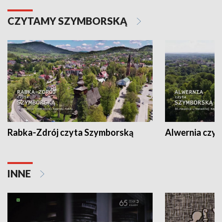
CZYTAMY SZYMBORSKĄ
Rabka-Zdrój czyta Szymborską
Alwernia czy
INNE