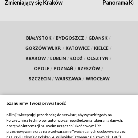
Zmieniający się Kraków
Panorama Kul
BIAŁYSTOK
/
BYDGOSZCZ
/
GDAŃSK
/
GORZÓW WLKP.
/
KATOWICE
/
KIELCE
/
KRAKÓW
/
LUBLIN
/
ŁÓDŹ
/
OLSZTYN
/
OPOLE
/
POZNAŃ
/
RZESZÓW
/
SZCZECIN
/
WARSZAWA
/
WROCŁAW
Szanujemy Twoją prywatność
Dołącz do nas:
Kliknij "Akceptuję i przechodzę do serwisu", aby wyrazić zgody na
korzystanie z technologii automatycznego śledzenia i zbierania danych,
TVP
dostęp do informacji na Twoim urządzeniu końcowym i ich
Abonament TVP
przechowywanie oraz na przetwarzanie Twoich danych osobowych przez
Regulamin TVP
nas, czyli Telewizję Polską S.A. w likwidacji (zwaną dalej również „TVP”),