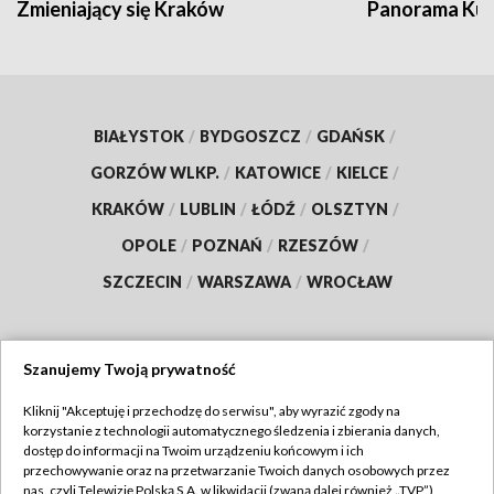
Zmieniający się Kraków
Panorama Kul
BIAŁYSTOK
/
BYDGOSZCZ
/
GDAŃSK
/
GORZÓW WLKP.
/
KATOWICE
/
KIELCE
/
KRAKÓW
/
LUBLIN
/
ŁÓDŹ
/
OLSZTYN
/
OPOLE
/
POZNAŃ
/
RZESZÓW
/
SZCZECIN
/
WARSZAWA
/
WROCŁAW
Szanujemy Twoją prywatność
Dołącz do nas:
Kliknij "Akceptuję i przechodzę do serwisu", aby wyrazić zgody na
korzystanie z technologii automatycznego śledzenia i zbierania danych,
TVP
dostęp do informacji na Twoim urządzeniu końcowym i ich
Abonament TVP
przechowywanie oraz na przetwarzanie Twoich danych osobowych przez
Regulamin TVP
nas, czyli Telewizję Polską S.A. w likwidacji (zwaną dalej również „TVP”),