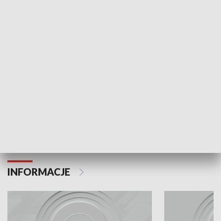
Odc. 6
Odc. 5
Czy wiesz, że Kraków inwestuje w edukację i
Czy wiesz, jak Kr
rozwój młodych?
mieszkańców?
INFORMACJE