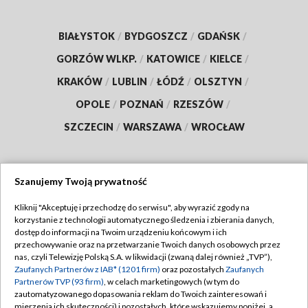
BIAŁYSTOK
/
BYDGOSZCZ
/
GDAŃSK
/
GORZÓW WLKP.
/
KATOWICE
/
KIELCE
/
KRAKÓW
/
LUBLIN
/
ŁÓDŹ
/
OLSZTYN
/
OPOLE
/
POZNAŃ
/
RZESZÓW
/
SZCZECIN
/
WARSZAWA
/
WROCŁAW
Szanujemy Twoją prywatność
Dołącz do nas:
Kliknij "Akceptuję i przechodzę do serwisu", aby wyrazić zgody na
korzystanie z technologii automatycznego śledzenia i zbierania danych,
TVP
dostęp do informacji na Twoim urządzeniu końcowym i ich
Abonament TVP
przechowywanie oraz na przetwarzanie Twoich danych osobowych przez
Regulamin TVP
nas, czyli Telewizję Polską S.A. w likwidacji (zwaną dalej również „TVP”),
Emisja w TVP
Zaufanych Partnerów z IAB* (1201 firm)
oraz pozostałych
Zaufanych
Polityka prywatności
Partnerów TVP (93 firm)
, w celach marketingowych (w tym do
Centrum informacji TVP
Moje zgody
zautomatyzowanego dopasowania reklam do Twoich zainteresowań i
mierzenia ich skuteczności) i pozostałych, które wskazujemy poniżej, a