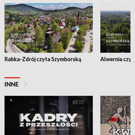
Rabka-Zdrój czyta Szymborską
Alwernia czy
INNE