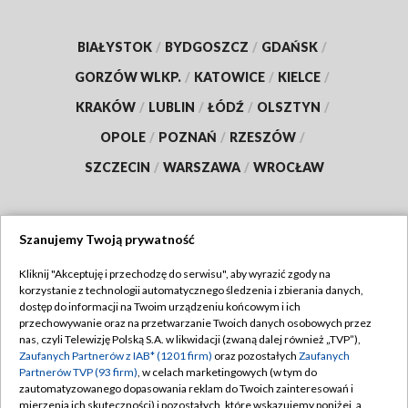
BIAŁYSTOK
/
BYDGOSZCZ
/
GDAŃSK
/
GORZÓW WLKP.
/
KATOWICE
/
KIELCE
/
KRAKÓW
/
LUBLIN
/
ŁÓDŹ
/
OLSZTYN
/
OPOLE
/
POZNAŃ
/
RZESZÓW
/
SZCZECIN
/
WARSZAWA
/
WROCŁAW
Szanujemy Twoją prywatność
Dołącz do nas:
Kliknij "Akceptuję i przechodzę do serwisu", aby wyrazić zgody na
korzystanie z technologii automatycznego śledzenia i zbierania danych,
TVP
dostęp do informacji na Twoim urządzeniu końcowym i ich
Abonament TVP
przechowywanie oraz na przetwarzanie Twoich danych osobowych przez
Regulamin TVP
nas, czyli Telewizję Polską S.A. w likwidacji (zwaną dalej również „TVP”),
Emisja w TVP
Zaufanych Partnerów z IAB* (1201 firm)
oraz pozostałych
Zaufanych
Polityka prywatności
Partnerów TVP (93 firm)
, w celach marketingowych (w tym do
Centrum informacji TVP
Moje zgody
zautomatyzowanego dopasowania reklam do Twoich zainteresowań i
mierzenia ich skuteczności) i pozostałych, które wskazujemy poniżej, a