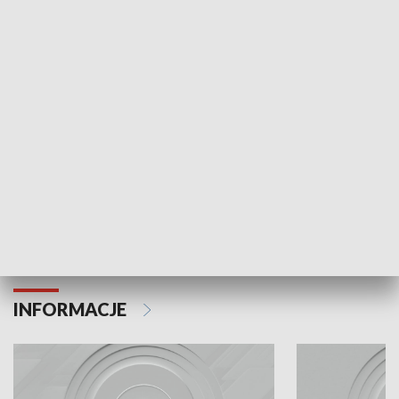
Odc. 6
Odc. 5
Czy wiesz, że Kraków inwestuje w edukację i
Czy wiesz, jak Kr
rozwój młodych?
mieszkańców?
INFORMACJE