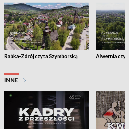
Rabka-Zdrój czyta Szymborską
Alwernia czy
INNE