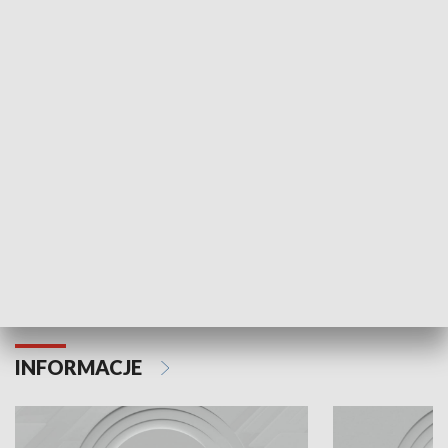
Odc. 6
Odc. 5
Czy wiesz, że Kraków inwestuje w edukację i
Czy wiesz, jak Kr
rozwój młodych?
mieszkańców?
INFORMACJE