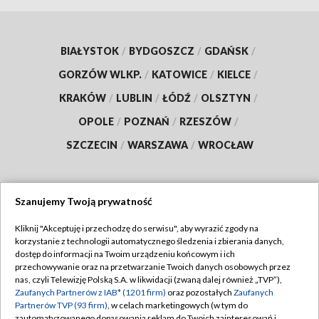
BIAŁYSTOK
/
BYDGOSZCZ
/
GDAŃSK
/
GORZÓW WLKP.
/
KATOWICE
/
KIELCE
/
KRAKÓW
/
LUBLIN
/
ŁÓDŹ
/
OLSZTYN
/
OPOLE
/
POZNAŃ
/
RZESZÓW
/
SZCZECIN
/
WARSZAWA
/
WROCŁAW
Szanujemy Twoją prywatność
Dołącz do nas:
Kliknij "Akceptuję i przechodzę do serwisu", aby wyrazić zgody na
korzystanie z technologii automatycznego śledzenia i zbierania danych,
TVP
dostęp do informacji na Twoim urządzeniu końcowym i ich
Abonament TVP
przechowywanie oraz na przetwarzanie Twoich danych osobowych przez
Regulamin TVP
nas, czyli Telewizję Polską S.A. w likwidacji (zwaną dalej również „TVP”),
Emisja w TVP
Zaufanych Partnerów z IAB* (1201 firm)
oraz pozostałych
Zaufanych
Polityka prywatności
Partnerów TVP (93 firm)
, w celach marketingowych (w tym do
Centrum informacji TVP
Moje zgody
zautomatyzowanego dopasowania reklam do Twoich zainteresowań i