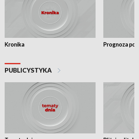
Kronika
Prognoza po
PUBLICYSTYKA