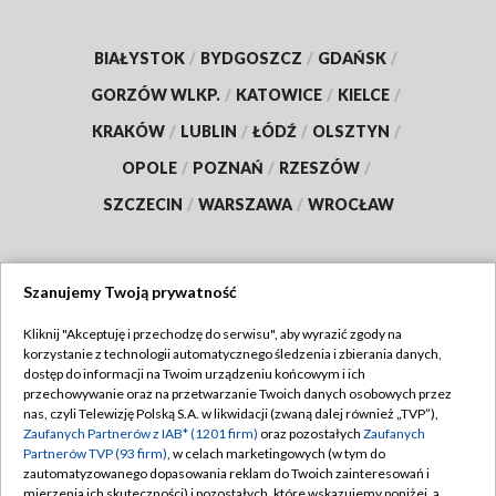
BIAŁYSTOK
/
BYDGOSZCZ
/
GDAŃSK
/
GORZÓW WLKP.
/
KATOWICE
/
KIELCE
/
KRAKÓW
/
LUBLIN
/
ŁÓDŹ
/
OLSZTYN
/
OPOLE
/
POZNAŃ
/
RZESZÓW
/
SZCZECIN
/
WARSZAWA
/
WROCŁAW
Szanujemy Twoją prywatność
Dołącz do nas:
Kliknij "Akceptuję i przechodzę do serwisu", aby wyrazić zgody na
korzystanie z technologii automatycznego śledzenia i zbierania danych,
TVP
dostęp do informacji na Twoim urządzeniu końcowym i ich
Abonament TVP
przechowywanie oraz na przetwarzanie Twoich danych osobowych przez
Regulamin TVP
nas, czyli Telewizję Polską S.A. w likwidacji (zwaną dalej również „TVP”),
Emisja w TVP
Zaufanych Partnerów z IAB* (1201 firm)
oraz pozostałych
Zaufanych
Polityka prywatności
Partnerów TVP (93 firm)
, w celach marketingowych (w tym do
Centrum informacji TVP
Moje zgody
zautomatyzowanego dopasowania reklam do Twoich zainteresowań i
mierzenia ich skuteczności) i pozostałych, które wskazujemy poniżej, a