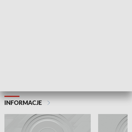
Odc. 6
Odc. 5
Czy wiesz, że Kraków inwestuje w edukację i
Czy wiesz, jak Kr
rozwój młodych?
mieszkańców?
INFORMACJE