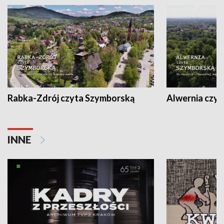
Rabka-Zdrój czyta Szymborską
Alwernia czy
INNE