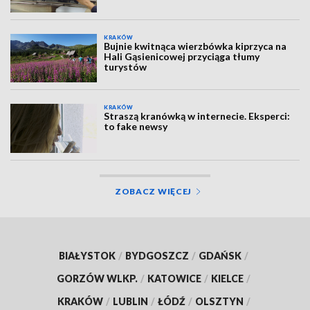
KRAKÓW
Bujnie kwitnąca wierzbówka kiprzyca na
Hali Gąsienicowej przyciąga tłumy
turystów
KRAKÓW
Straszą kranówką w internecie. Eksperci:
to fake newsy
ZOBACZ WIĘCEJ
BIAŁYSTOK
/
BYDGOSZCZ
/
GDAŃSK
/
GORZÓW WLKP.
/
KATOWICE
/
KIELCE
/
KRAKÓW
/
LUBLIN
/
ŁÓDŹ
/
OLSZTYN
/