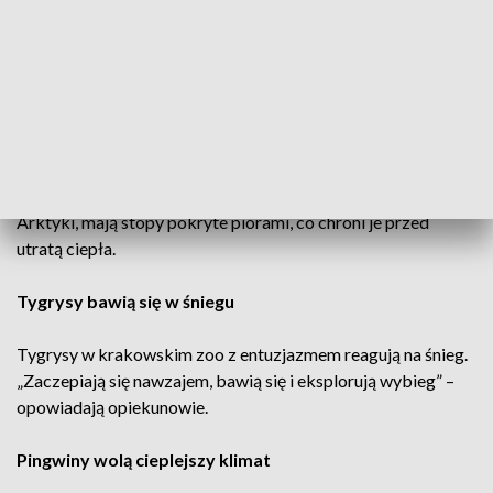
mrozu. „Wygląda fantastycznie, tym bardziej że część
zwierząt jest na zewnątrz” – mówią odwiedzający.
Renifery, pantery i sowy kochają zimę
Dla reniferów i panter śnieżnych zima to naturalne
środowisko. Pantery, które w naturze żyją w Himalajach,
doskonale maskują się w śniegu. Sowy śnieżne, pochodzące z
Arktyki, mają stopy pokryte piórami, co chroni je przed
utratą ciepła.
Tygrysy bawią się w śniegu
Tygrysy w krakowskim zoo z entuzjazmem reagują na śnieg.
„Zaczepiają się nawzajem, bawią się i eksplorują wybieg” –
opowiadają opiekunowie.
Pingwiny wolą cieplejszy klimat