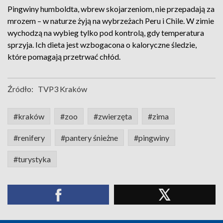
Pingwiny humboldta, wbrew skojarzeniom, nie przepadają za
mrozem – w naturze żyją na wybrzeżach Peru i Chile. W zimie
wychodzą na wybieg tylko pod kontrolą, gdy temperatura
sprzyja. Ich dieta jest wzbogacona o kaloryczne śledzie,
które pomagają przetrwać chłód.
Źródło:
TVP3 Kraków
#kraków
#zoo
#zwierzęta
#zima
#renifery
#pantery śnieżne
#pingwiny
#turystyka