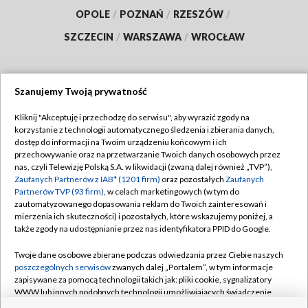
OPOLE
/
POZNAŃ
/
RZESZÓW
/
SZCZECIN
/
WARSZAWA
/
WROCŁAW
Szanujemy Twoją prywatność
Dołącz do nas:
Kliknij "Akceptuję i przechodzę do serwisu", aby wyrazić zgody na
korzystanie z technologii automatycznego śledzenia i zbierania danych,
TVP
dostęp do informacji na Twoim urządzeniu końcowym i ich
Abonament TVP
przechowywanie oraz na przetwarzanie Twoich danych osobowych przez
Regulamin TVP
nas, czyli Telewizję Polską S.A. w likwidacji (zwaną dalej również „TVP”),
Emisja w TVP
Polityka prywatności
Zaufanych Partnerów z IAB* (1201 firm)
oraz pozostałych
Zaufanych
Partnerów TVP (93 firm)
, w celach marketingowych (w tym do
Centrum informacji TVP
Moje zgody
zautomatyzowanego dopasowania reklam do Twoich zainteresowań i
mierzenia ich skuteczności) i pozostałych, które wskazujemy poniżej, a
Naziemna Telewizja Cyfrowa
Pomoc
także zgody na udostępnianie przez nas identyfikatora PPID do Google.
Sklep TVP
Biuro reklamy
Twoje dane osobowe zbierane podczas odwiedzania przez Ciebie naszych
Rada Programowa
Kontakt
poszczególnych serwisów
zwanych dalej „Portalem”, w tym informacje
zapisywane za pomocą technologii takich jak: pliki cookie, sygnalizatory
System NOS
WWW lub innych podobnych technologii umożliwiających świadczenie
dopasowanych i bezpiecznych usług, personalizację treści oraz reklam,