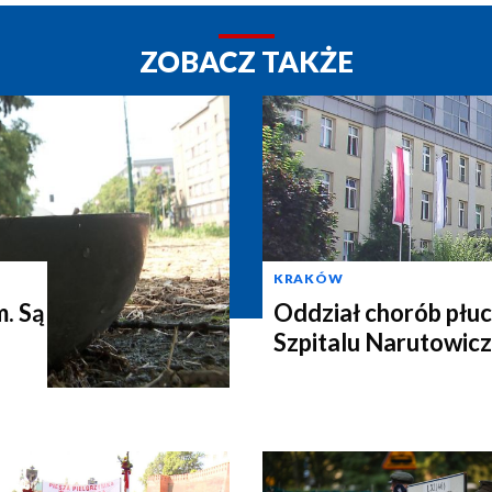
ZOBACZ TAKŻE
KRAKÓW
m. Są
Oddział chorób płuc
Szpitalu Narutowic