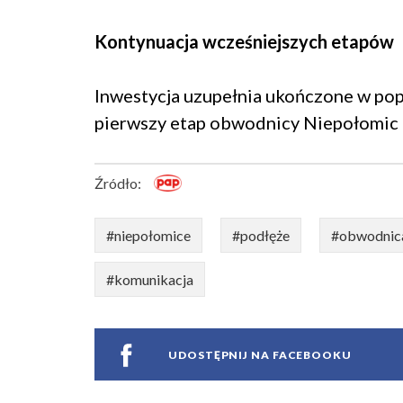
Kontynuacja wcześniejszych etapów
Inwestycja uzupełnia ukończone w popr
pierwszy etap obwodnicy Niepołomic i
Źródło:
#niepołomice
#podłęże
#obwodnic
#komunikacja
UDOSTĘPNIJ NA FACEBOOKU