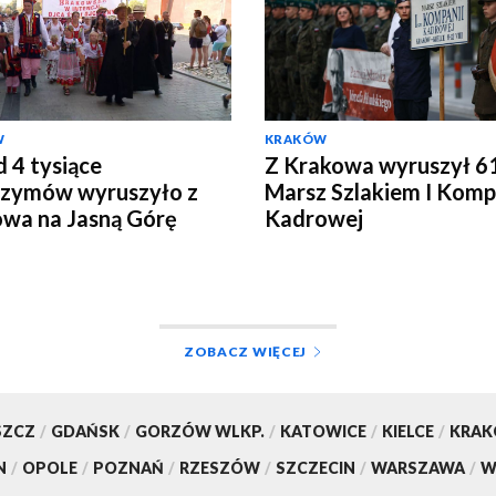
W
KRAKÓW
 4 tysiące
Z Krakowa wyruszył 61
rzymów wyruszyło z
Marsz Szlakiem I Komp
wa na Jasną Górę
Kadrowej
ZOBACZ WIĘCEJ
SZCZ
/
GDAŃSK
/
GORZÓW WLKP.
/
KATOWICE
/
KIELCE
/
KRA
N
/
OPOLE
/
POZNAŃ
/
RZESZÓW
/
SZCZECIN
/
WARSZAWA
/
W