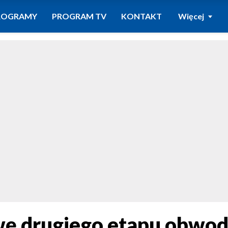
ROGRAMY
PROGRAM TV
KONTAKT
Więcej
ę drugiego etapu obwod