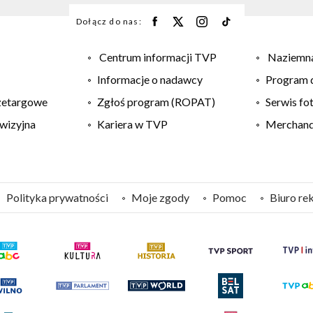
Dołącz do nas:
Centrum informacji TVP
Naziemna
Informacje o nadawcy
Program d
zetargowe
Zgłoś program (ROPAT)
Serwis fo
wizyjna
Kariera w TVP
Merchandi
Polityka prywatności
Moje zgody
Pomoc
Biuro re