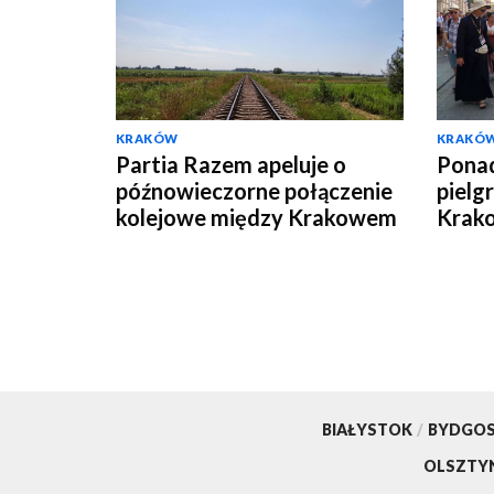
KRAKÓW
KRAKÓ
Partia Razem apeluje o
Ponad
późnowieczorne połączenie
pielg
kolejowe między Krakowem
Krako
i Katowicami
BIAŁYSTOK
/
BYDGO
OLSZTY