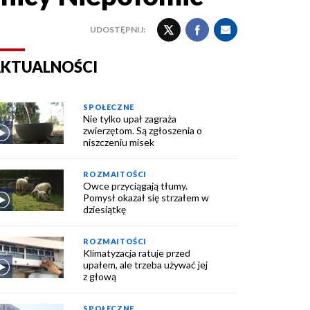
UDOSTĘPNIJ:
KTUALNOŚCI
SPOŁECZNE
Nie tylko upał zagraża
zwierzętom. Są zgłoszenia o
niszczeniu misek
ROZMAITOŚCI
Owce przyciągają tłumy.
Pomysł okazał się strzałem w
dziesiątkę
ROZMAITOŚCI
Klimatyzacja ratuje przed
upałem, ale trzeba używać jej
z głową
SPOŁECZNE