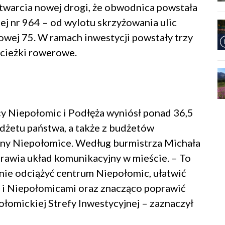
warcia nowej drogi, że obwodnica powstała
 nr 964 – od wylotu skrzyżowania ulic
owej 75. W ramach inwestycji powstały trzy
ścieżki rowerowe.
 Niepołomic i Podłęża wyniósł ponad 36,5
udżetu państwa, a także z budżetów
ny Niepołomice. Według burmistrza Michała
rawia układ komunikacyjny w mieście. – To
nie odciążyć centrum Niepołomic, ułatwić
 i Niepołomicami oraz znacząco poprawić
łomickiej Strefy Inwestycyjnej – zaznaczył