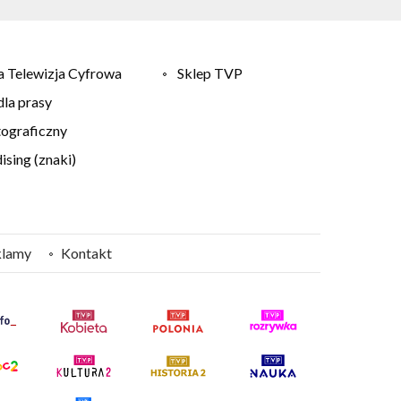
 Telewizja Cyfrowa
Sklep TVP
la prasy
tograficzny
sing (znaki)
klamy
Kontakt