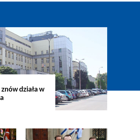
 znów działa w
za