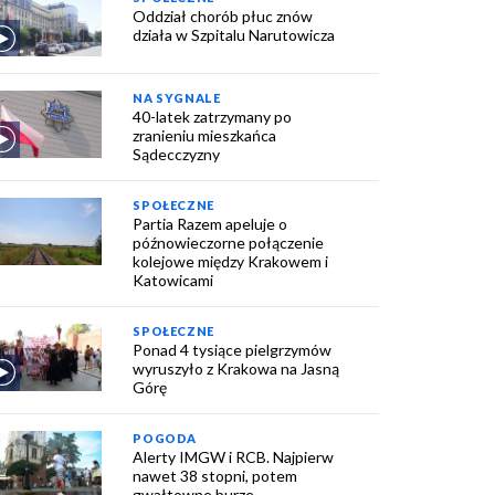
Oddział chorób płuc znów
działa w Szpitalu Narutowicza
NA SYGNALE
40-latek zatrzymany po
zranieniu mieszkańca
Sądecczyzny
SPOŁECZNE
Partia Razem apeluje o
późnowieczorne połączenie
kolejowe między Krakowem i
Katowicami
SPOŁECZNE
Ponad 4 tysiące pielgrzymów
wyruszyło z Krakowa na Jasną
Górę
POGODA
Alerty IMGW i RCB. Najpierw
nawet 38 stopni, potem
gwałtowne burze