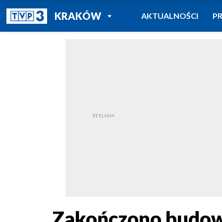
POWRÓT DO
KRAKÓW
AKTUALNOŚCI
P
TVP REGIONY
Zakończono budow