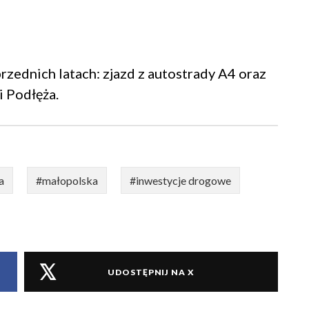
zednich latach: zjazd z autostrady A4 oraz
 Podłęża.
a
#małopolska
#inwestycje drogowe
UDOSTĘPNIJ NA X