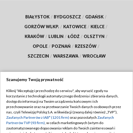
BIAŁYSTOK
/
BYDGOSZCZ
/
GDAŃSK
/
GORZÓW WLKP.
/
KATOWICE
/
KIELCE
/
KRAKÓW
/
LUBLIN
/
ŁÓDŹ
/
OLSZTYN
/
OPOLE
/
POZNAŃ
/
RZESZÓW
/
SZCZECIN
/
WARSZAWA
/
WROCŁAW
Szanujemy Twoją prywatność
Dołącz do nas:
Kliknij "Akceptuję i przechodzę do serwisu", aby wyrazić zgody na
korzystanie z technologii automatycznego śledzenia i zbierania danych,
TVP
dostęp do informacji na Twoim urządzeniu końcowym i ich
Abonament TVP
przechowywanie oraz na przetwarzanie Twoich danych osobowych przez
Regulamin TVP
nas, czyli Telewizję Polską S.A. w likwidacji (zwaną dalej również „TVP”),
Emisja w TVP
Polityka prywatności
Zaufanych Partnerów z IAB* (1201 firm)
oraz pozostałych
Zaufanych
Partnerów TVP (93 firm)
, w celach marketingowych (w tym do
Centrum informacji TVP
Moje zgody
zautomatyzowanego dopasowania reklam do Twoich zainteresowań i