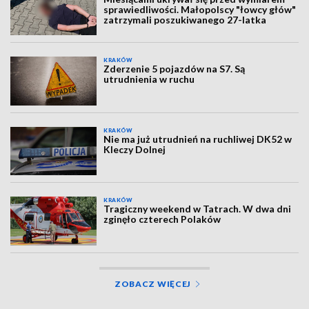
sprawiedliwości. Małopolscy "łowcy głów"
zatrzymali poszukiwanego 27-latka
KRAKÓW
Zderzenie 5 pojazdów na S7. Są
utrudnienia w ruchu
KRAKÓW
Nie ma już utrudnień na ruchliwej DK52 w
Kleczy Dolnej
KRAKÓW
Tragiczny weekend w Tatrach. W dwa dni
zginęło czterech Polaków
ZOBACZ WIĘCEJ