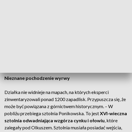
miejsca.
Co pochłonęło zapadlisko?
Zapadlisko wciągnęło nie tylko ogrodzenie –
wpadła także
lampa uliczna
. W środku znajduje się
infrastruktura
związana z energetyką, gazem i wodą
. Te elementy muszą
zostać usunięte, a następnie teren zabezpieczony i zasypany.
Będzie prowadzona stała obserwacja, aby upewnić się, że
zapadlisko się nie powiększy.
Nieznane pochodzenie wyrwy
Działka nie widnieje na mapach, na których eksperci
zinwentaryzowali ponad 1200 zapadlisk. Przypuszcza się, że
może być powiązana z górnictwem historycznym. – W
pobliżu przebiega sztolnia Ponikowska. To jest
XVI-wieczna
sztolnia odwadniająca wzgórza cynku i ołowiu
, które
zalegały pod Olkuszem. Sztolnia musiała posiadać wejścia,