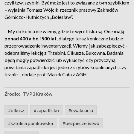
czyli tzw. szybiki. Być może jest to związane z tym szybikiem
– wyjaśnia Tomasz Wójcik, rzecznik prasowy Zakładów
Górniczo-Hutniczych „Bolesław”.
– My do końca nie wiemy, gdzie te wyrobiska są. One
mają
ponad 400 albo i 500 lat,
dlatego teraz konieczne będzie
przeprowadzenie inwentaryzacji. Wiemy, jak zabezpieczyć –
odebraliśmy lekcję z Trzebini, Olkusza, Bukowna. Badania
będą mogły potwierdzić lub wykluczyć, czy przyczyną
powstania zapadliska jest jeden z szybów kopalnianych, czy
też nie – dodaje prof. Marek Cała z AGH.
Źródło:
TVP3 Kraków
#olkusz
#zapadlisko
#ewakuacja
#sztolnia ponikowska
#bezpieczeństwo