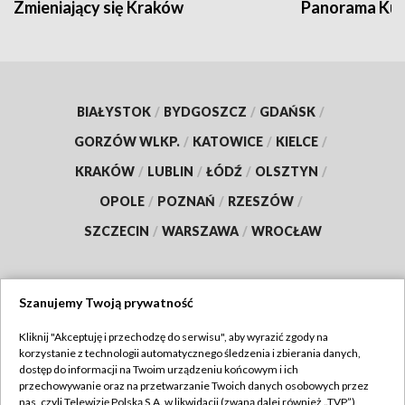
Zmieniający się Kraków
Panorama Kul
BIAŁYSTOK
/
BYDGOSZCZ
/
GDAŃSK
/
GORZÓW WLKP.
/
KATOWICE
/
KIELCE
/
KRAKÓW
/
LUBLIN
/
ŁÓDŹ
/
OLSZTYN
/
OPOLE
/
POZNAŃ
/
RZESZÓW
/
SZCZECIN
/
WARSZAWA
/
WROCŁAW
Szanujemy Twoją prywatność
Dołącz do nas:
Kliknij "Akceptuję i przechodzę do serwisu", aby wyrazić zgody na
korzystanie z technologii automatycznego śledzenia i zbierania danych,
TVP
dostęp do informacji na Twoim urządzeniu końcowym i ich
Abonament TVP
przechowywanie oraz na przetwarzanie Twoich danych osobowych przez
Regulamin TVP
nas, czyli Telewizję Polską S.A. w likwidacji (zwaną dalej również „TVP”),