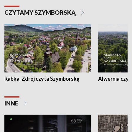
CZYTAMY SZYMBORSKĄ
Rabka-Zdrój czyta Szymborską
Alwernia czy
INNE