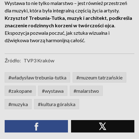
Wystawa to nie tylko malarstwo – jest również przestrzeń
dla muzyki, która była integralną częścią życia artysty.
Krzysztof Trebunia-Tutka, muzyk i architekt, podkreśla
znaczenie rodzinnych korzeni w twórczości ojca
.
Ekspozycja pozwala poczuć, jak sztuka wizualna i
dźwiękowa tworzą harmonijną całość.
Źródło:
TVP3 Kraków
#władysław trebunia-tutka
#muzeum tatrzańskie
#zakopane
#wystawa
#malarstwo
#muzyka
#kultura góralska