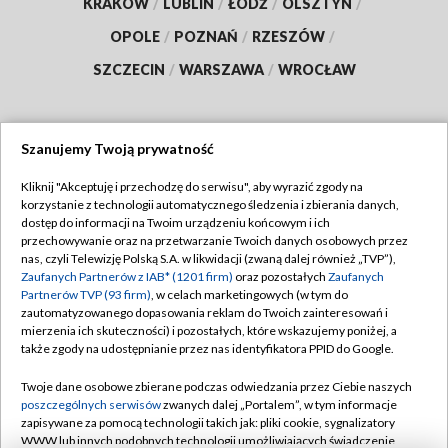
KRAKÓW
/
LUBLIN
/
ŁÓDŹ
/
OLSZTYN
/
OPOLE
/
POZNAŃ
/
RZESZÓW
/
SZCZECIN
/
WARSZAWA
/
WROCŁAW
Szanujemy Twoją prywatność
Dołącz do nas:
Kliknij "Akceptuję i przechodzę do serwisu", aby wyrazić zgody na
korzystanie z technologii automatycznego śledzenia i zbierania danych,
TVP
dostęp do informacji na Twoim urządzeniu końcowym i ich
Abonament TVP
przechowywanie oraz na przetwarzanie Twoich danych osobowych przez
Regulamin TVP
nas, czyli Telewizję Polską S.A. w likwidacji (zwaną dalej również „TVP”),
Emisja w TVP
Polityka prywatności
Zaufanych Partnerów z IAB* (1201 firm)
oraz pozostałych
Zaufanych
Partnerów TVP (93 firm)
, w celach marketingowych (w tym do
Centrum informacji TVP
Moje zgody
zautomatyzowanego dopasowania reklam do Twoich zainteresowań i
mierzenia ich skuteczności) i pozostałych, które wskazujemy poniżej, a
Naziemna Telewizja Cyfrowa
Pomoc
także zgody na udostępnianie przez nas identyfikatora PPID do Google.
Sklep TVP
Biuro reklamy
Twoje dane osobowe zbierane podczas odwiedzania przez Ciebie naszych
Rada Programowa
Kontakt
poszczególnych serwisów
zwanych dalej „Portalem”, w tym informacje
zapisywane za pomocą technologii takich jak: pliki cookie, sygnalizatory
System NOS
WWW lub innych podobnych technologii umożliwiających świadczenie