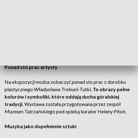
Malarstwo i muzyka w jednym miejscu
W Muzeum Tatrzańskim w Zakopanem trwa wyjątkowa
wystawa poświęcona Władysławowi Trebuni-Tutce.
Artysta
łączył w swojej twórczości malarstwo, muzykę i tradycję
góralską
, tworząc dzieła, które są świadectwem bogatej
kultury Podhala.
Ponad sto prac artysty
Na ekspozycji można zobaczyć ponad sto prac z dorobku
plastycznego Władysława Trebuni-Tutki.
To obrazy pełne
kolorów i symboliki, które oddają ducha góralskiej
tradycji
. Wystawa została przygotowana przez zespół
Muzeum Tatrzańskiego pod opieką kurator Heleny Pitoń.
Muzyka jako dopełnienie sztuki