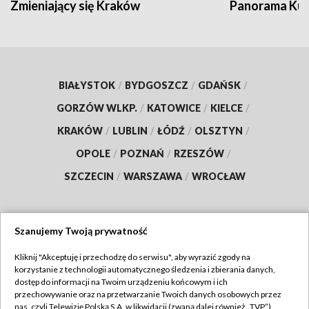
Zmieniający się Kraków
Panorama Kul
BIAŁYSTOK
/
BYDGOSZCZ
/
GDAŃSK
/
GORZÓW WLKP.
/
KATOWICE
/
KIELCE
/
KRAKÓW
/
LUBLIN
/
ŁÓDŹ
/
OLSZTYN
/
OPOLE
/
POZNAŃ
/
RZESZÓW
/
SZCZECIN
/
WARSZAWA
/
WROCŁAW
Szanujemy Twoją prywatność
Dołącz do nas:
Kliknij "Akceptuję i przechodzę do serwisu", aby wyrazić zgody na
korzystanie z technologii automatycznego śledzenia i zbierania danych,
TVP
dostęp do informacji na Twoim urządzeniu końcowym i ich
Abonament TVP
przechowywanie oraz na przetwarzanie Twoich danych osobowych przez
Regulamin TVP
nas, czyli Telewizję Polską S.A. w likwidacji (zwaną dalej również „TVP”),