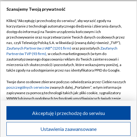
Szanujemy Twoją prywatność
Dołącz do nas:
Kliknij "Akceptuję i przechodzę do serwisu", aby wyrazić zgody na
korzystanie z technologii automatycznego śledzenia i zbierania danych,
TVP
dostęp do informacji na Twoim urządzeniu końcowym i ich
Abonament TVP
przechowywanie oraz na przetwarzanie Twoich danych osobowych przez
Regulamin TVP
nas, czyli Telewizję Polską S.A. w likwidacji (zwaną dalej również „TVP”),
Emisja w TVP
Polityka prywatności
Zaufanych Partnerów z IAB* (1201 firm)
oraz pozostałych
Zaufanych
Partnerów TVP (93 firm)
, w celach marketingowych (w tym do
Centrum informacji TVP
Moje zgody
zautomatyzowanego dopasowania reklam do Twoich zainteresowań i
mierzenia ich skuteczności) i pozostałych, które wskazujemy poniżej, a
Naziemna Telewizja Cyfrowa
Pomoc
także zgody na udostępnianie przez nas identyfikatora PPID do Google.
Sklep TVP
Biuro reklamy
Twoje dane osobowe zbierane podczas odwiedzania przez Ciebie naszych
Rada Programowa
Kontakt
poszczególnych serwisów
zwanych dalej „Portalem”, w tym informacje
zapisywane za pomocą technologii takich jak: pliki cookie, sygnalizatory
System NOS
WWW lub innych podobnych technologii umożliwiających świadczenie
dopasowanych i bezpiecznych usług, personalizację treści oraz reklam,
Informacje o nadawcy
Kanały
udostępnianie funkcji mediów społecznościowych oraz analizowanie
Akceptuję i przechodzę do serwisu
ruchu w Internecie.
Program dla prasy
©2026 Telewizja Polska S.A. w likwidacji
Biuro Reklamy
Twoje dane osobowe zbierane podczas odwiedzania przez Ciebie
Ustawienia zaawansowane
poszczególnych serwisów
na Portalu, takie jak adresy IP, identyfikatory
Ogłoszenie przetargowe