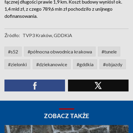
łącznej długości prawie 1,9 km. Koszt budowy wyniósł ok.
1,4 mld zł, z czego 789,6 mln zł pochodziło z unijnego
dofinansowania.
Źródło:
TVP3 Kraków, GDDKiA
#s52
#północna obwodnica krakowa
#tunele
#zielonki
#dziekanowice
#gddkia
#objazdy
ZOBACZ TAKŻE