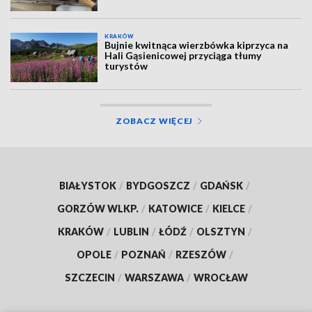
KRAKÓW
Bujnie kwitnąca wierzbówka kiprzyca na
Hali Gąsienicowej przyciąga tłumy
turystów
ZOBACZ WIĘCEJ
BIAŁYSTOK
/
BYDGOSZCZ
/
GDAŃSK
/
GORZÓW WLKP.
/
KATOWICE
/
KIELCE
/
KRAKÓW
/
LUBLIN
/
ŁÓDŹ
/
OLSZTYN
/
OPOLE
/
POZNAŃ
/
RZESZÓW
/
SZCZECIN
/
WARSZAWA
/
WROCŁAW