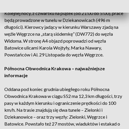
Kolejnej nocy, z czwartku na piątek (od 21:00 do 5:00), prace
będą prowadzone w tunelu w Dziekanowicach (496 m
długości). Kierowcy jadący w kierunku Warszawy zjadą na
węźle Węgrzce na „starą siódemkę” (DW772) do węzła
Widoma. W stronę A4 objazd poprowadzi od węzła
Batowice ulicami Karola Wojtyły, Marka Nawary,
Powstańców i Al. 29 Listopada do węzła Węgrzce.
Północna Obwodnica Krakowa – najważniejsze
informacje
Oddana pod koniec grudnia ubiegłego roku Północna
Obwodnica Krakowa w ciągu S52 ma 12,3 km długości, trzy
pasy w każdym kierunku i ograniczenie prędkości do 100
km/h. Na trasie znajdują się dwa tunele – Zielonki i
Dziekanowice – oraz trzy węzły: Zielonki, Węgrzce i
Batowice. Powstało też 27 mostów, wiaduktów i estakad o