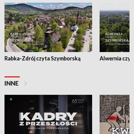
Rabka-Zdrój czyta Szymborską
Alwernia czy
INNE