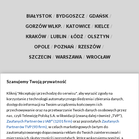
BIAŁYSTOK
/
BYDGOSZCZ
/
GDAŃSK
/
GORZÓW WLKP.
/
KATOWICE
/
KIELCE
/
KRAKÓW
/
LUBLIN
/
ŁÓDŹ
/
OLSZTYN
/
OPOLE
/
POZNAŃ
/
RZESZÓW
/
SZCZECIN
/
WARSZAWA
/
WROCŁAW
Szanujemy Twoją prywatność
Dołącz do nas:
Kliknij "Akceptuję i przechodzę do serwisu", aby wyrazić zgody na
korzystanie z technologii automatycznego śledzenia i zbierania danych,
TVP
dostęp do informacji na Twoim urządzeniu końcowym i ich
Abonament TVP
przechowywanie oraz na przetwarzanie Twoich danych osobowych przez
Regulamin TVP
nas, czyli Telewizję Polską S.A. w likwidacji (zwaną dalej również „TVP”),
Emisja w TVP
Zaufanych Partnerów z IAB* (1201 firm)
oraz pozostałych
Zaufanych
Polityka prywatności
Partnerów TVP (93 firm)
, w celach marketingowych (w tym do
Centrum informacji TVP
Moje zgody
zautomatyzowanego dopasowania reklam do Twoich zainteresowań i
mierzenia ich skuteczności) i pozostałych, które wskazujemy poniżej, a