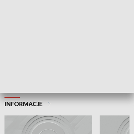
Odc. 6
Odc. 5
Czy wiesz, że Kraków inwestuje w edukację i
Czy wiesz, jak Kr
rozwój młodych?
mieszkańców?
INFORMACJE