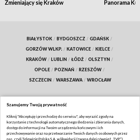
Zmieniający się Kraków
Panorama Kul
BIAŁYSTOK
/
BYDGOSZCZ
/
GDAŃSK
/
GORZÓW WLKP.
/
KATOWICE
/
KIELCE
/
KRAKÓW
/
LUBLIN
/
ŁÓDŹ
/
OLSZTYN
/
OPOLE
/
POZNAŃ
/
RZESZÓW
/
SZCZECIN
/
WARSZAWA
/
WROCŁAW
Szanujemy Twoją prywatność
Dołącz do nas:
Kliknij "Akceptuję i przechodzę do serwisu", aby wyrazić zgody na
korzystanie z technologii automatycznego śledzenia i zbierania danych,
TVP
dostęp do informacji na Twoim urządzeniu końcowym i ich
Abonament TVP
przechowywanie oraz na przetwarzanie Twoich danych osobowych przez
Regulamin TVP
nas, czyli Telewizję Polską S.A. w likwidacji (zwaną dalej również „TVP”),