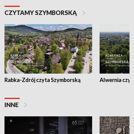
CZYTAMY SZYMBORSKĄ
Rabka-Zdrój czyta Szymborską
Alwernia czy
INNE