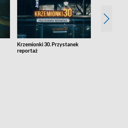
Krzemionki 30. Przystanek
Kraków - jak
reportaż