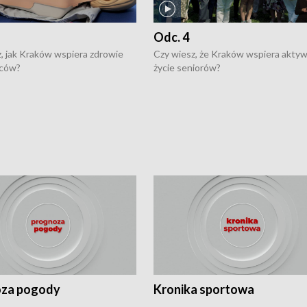
Odc. 4
, jak Kraków wspiera zdrowie
Czy wiesz, że Kraków wspiera akty
ców?
życie seniorów?
za pogody
Kronika sportowa