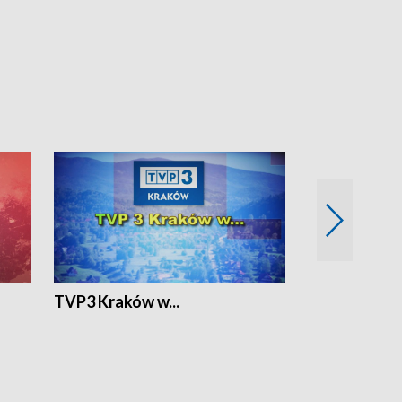
TVP3 Kraków w...
Ślizg