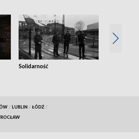
Solidarność
Trudne lata
KÓW
/
LUBLIN
/
ŁÓDŹ
/
ROCŁAW