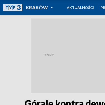
POWRÓT DO
KRAKÓW
AKTUALNOŚCI
P
TVP REGIONY
Górale kontra dew