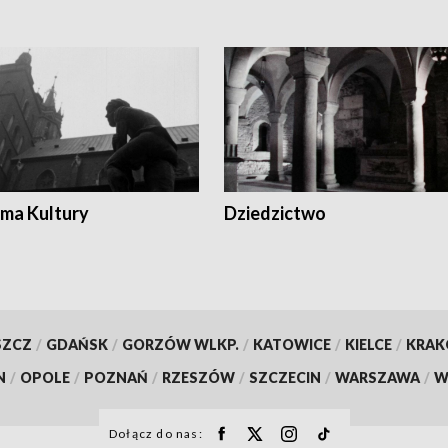
ma Kultury
Dziedzictwo
SZCZ
/
GDAŃSK
/
GORZÓW WLKP.
/
KATOWICE
/
KIELCE
/
KRA
N
/
OPOLE
/
POZNAŃ
/
RZESZÓW
/
SZCZECIN
/
WARSZAWA
/
W
Dołącz do nas: