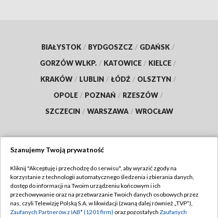
BIAŁYSTOK
/
BYDGOSZCZ
/
GDAŃSK
/
GORZÓW WLKP.
/
KATOWICE
/
KIELCE
/
KRAKÓW
/
LUBLIN
/
ŁÓDŹ
/
OLSZTYN
/
OPOLE
/
POZNAŃ
/
RZESZÓW
/
SZCZECIN
/
WARSZAWA
/
WROCŁAW
Szanujemy Twoją prywatność
Dołącz do nas:
Kliknij "Akceptuję i przechodzę do serwisu", aby wyrazić zgody na
korzystanie z technologii automatycznego śledzenia i zbierania danych,
TVP
dostęp do informacji na Twoim urządzeniu końcowym i ich
Abonament TVP
przechowywanie oraz na przetwarzanie Twoich danych osobowych przez
Regulamin TVP
nas, czyli Telewizję Polską S.A. w likwidacji (zwaną dalej również „TVP”),
Emisja w TVP
Zaufanych Partnerów z IAB* (1201 firm)
oraz pozostałych
Zaufanych
Polityka prywatności