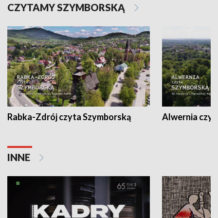
CZYTAMY SZYMBORSKĄ
Rabka-Zdrój czyta Szymborską
Alwernia czy
INNE