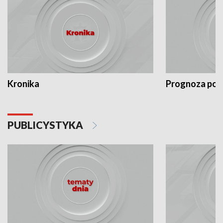
Kronika
Prognoza po
PUBLICYSTYKA