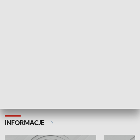
NAJNOWSZE WYDANIA PROGRAMÓW
Odc. 6
Odc. 5
Czy wiesz, że Kraków inwestuje w edukację i
Czy wiesz, jak Kr
rozwój młodych?
mieszkańców?
INFORMACJE