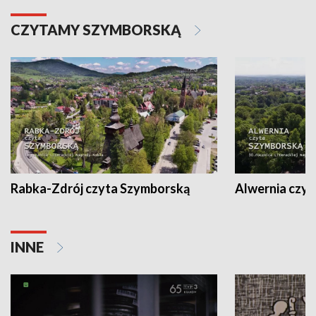
CZYTAMY SZYMBORSKĄ
Rabka-Zdrój czyta Szymborską
Alwernia czy
INNE