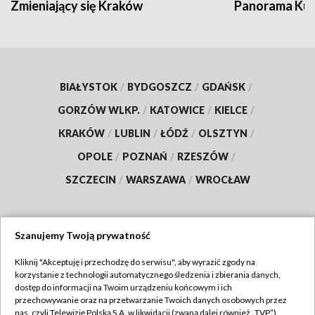
Zmieniający się Kraków
Panorama Kul
BIAŁYSTOK
/
BYDGOSZCZ
/
GDAŃSK
/
GORZÓW WLKP.
/
KATOWICE
/
KIELCE
/
KRAKÓW
/
LUBLIN
/
ŁÓDŹ
/
OLSZTYN
/
OPOLE
/
POZNAŃ
/
RZESZÓW
/
SZCZECIN
/
WARSZAWA
/
WROCŁAW
Szanujemy Twoją prywatność
Dołącz do nas:
Kliknij "Akceptuję i przechodzę do serwisu", aby wyrazić zgody na
korzystanie z technologii automatycznego śledzenia i zbierania danych,
TVP
dostęp do informacji na Twoim urządzeniu końcowym i ich
Abonament TVP
przechowywanie oraz na przetwarzanie Twoich danych osobowych przez
Regulamin TVP
nas, czyli Telewizję Polską S.A. w likwidacji (zwaną dalej również „TVP”),