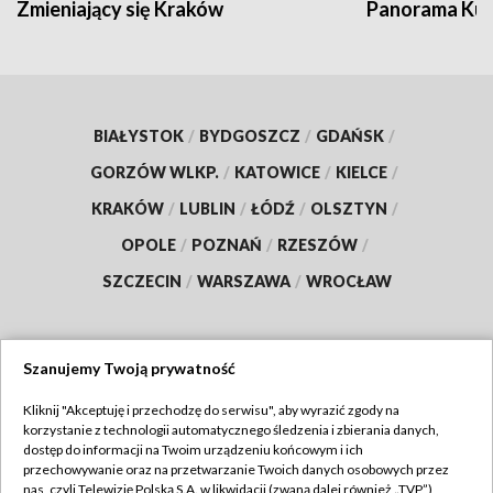
Zmieniający się Kraków
Panorama Kul
BIAŁYSTOK
/
BYDGOSZCZ
/
GDAŃSK
/
GORZÓW WLKP.
/
KATOWICE
/
KIELCE
/
KRAKÓW
/
LUBLIN
/
ŁÓDŹ
/
OLSZTYN
/
OPOLE
/
POZNAŃ
/
RZESZÓW
/
SZCZECIN
/
WARSZAWA
/
WROCŁAW
Szanujemy Twoją prywatność
Dołącz do nas:
Kliknij "Akceptuję i przechodzę do serwisu", aby wyrazić zgody na
korzystanie z technologii automatycznego śledzenia i zbierania danych,
TVP
dostęp do informacji na Twoim urządzeniu końcowym i ich
Abonament TVP
przechowywanie oraz na przetwarzanie Twoich danych osobowych przez
Regulamin TVP
nas, czyli Telewizję Polską S.A. w likwidacji (zwaną dalej również „TVP”),