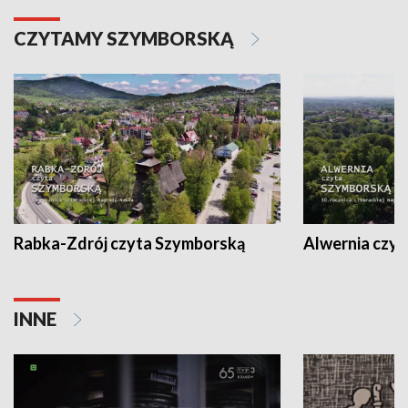
CZYTAMY SZYMBORSKĄ
Rabka-Zdrój czyta Szymborską
Alwernia czy
INNE