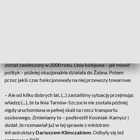
zauważył wicepremier – wymaga mniej nakładów niż odcinek
Żabno–Szczucin.
Szacowany koszt „Szczucinki” to ok. 250 mln zł.
Historia i znaczenie linii
Szef MON przekazał, że ruch pasażerski na „Szczucince”
został zawieszony w 2000 roku. Linia kolejowa – jak mówił
polityk – później okazjonalnie działała do Żabna. Potem
przez jakiś czas funkcjonowały na niej przewozy towarowe.
– Ale od kilku dobrych lat, (...) zastaliśmy sytuację przejmując
władzę (...), że ta linia Tarnów–Szczucin nie została później
nigdy uruchomiona w pełnej skali na rzecz transportu
osobowego. Zmieniamy to – podkreślił Kosiniak-Kamysz i
dodał, że rozmawiał już w tej sprawie z ministrem
infrastruktury
Dariuszem Klimczakiem
. Odbyły się też
rozmowy z PKP.