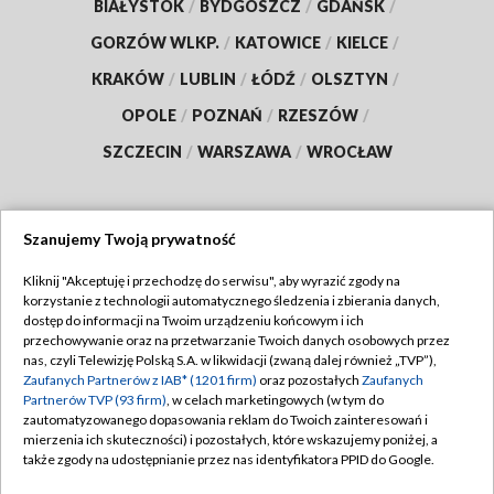
BIAŁYSTOK
/
BYDGOSZCZ
/
GDAŃSK
/
GORZÓW WLKP.
/
KATOWICE
/
KIELCE
/
KRAKÓW
/
LUBLIN
/
ŁÓDŹ
/
OLSZTYN
/
OPOLE
/
POZNAŃ
/
RZESZÓW
/
SZCZECIN
/
WARSZAWA
/
WROCŁAW
Szanujemy Twoją prywatność
Dołącz do nas:
Kliknij "Akceptuję i przechodzę do serwisu", aby wyrazić zgody na
korzystanie z technologii automatycznego śledzenia i zbierania danych,
TVP
dostęp do informacji na Twoim urządzeniu końcowym i ich
Abonament TVP
przechowywanie oraz na przetwarzanie Twoich danych osobowych przez
Regulamin TVP
nas, czyli Telewizję Polską S.A. w likwidacji (zwaną dalej również „TVP”),
Emisja w TVP
Polityka prywatności
Zaufanych Partnerów z IAB* (1201 firm)
oraz pozostałych
Zaufanych
Partnerów TVP (93 firm)
, w celach marketingowych (w tym do
Centrum informacji TVP
Moje zgody
zautomatyzowanego dopasowania reklam do Twoich zainteresowań i
mierzenia ich skuteczności) i pozostałych, które wskazujemy poniżej, a
Naziemna Telewizja Cyfrowa
Pomoc
także zgody na udostępnianie przez nas identyfikatora PPID do Google.
Sklep TVP
Biuro reklamy