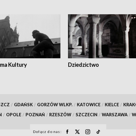
ma Kultury
Dziedzictwo
SZCZ
/
GDAŃSK
/
GORZÓW WLKP.
/
KATOWICE
/
KIELCE
/
KRA
N
/
OPOLE
/
POZNAŃ
/
RZESZÓW
/
SZCZECIN
/
WARSZAWA
/
W
Dołącz do nas: