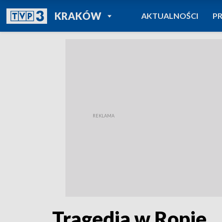
POWRÓT DO
KRAKÓW
AKTUALNOŚCI
P
TVP REGIONY
Tragedia w Ropie