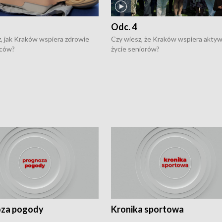
Odc. 4
, jak Kraków wspiera zdrowie
Czy wiesz, że Kraków wspiera akty
ców?
życie seniorów?
za pogody
Kronika sportowa