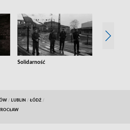
Solidarność
Trudne lata
KÓW
/
LUBLIN
/
ŁÓDŹ
/
ROCŁAW