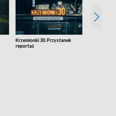
Krzemionki 30. Przystanek
Kraków - jak
reportaż