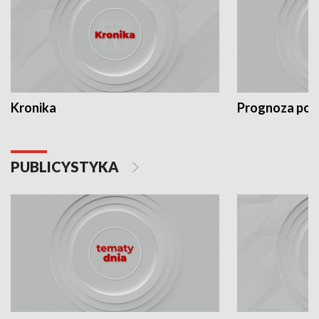
Kronika
Prognoza po
PUBLICYSTYKA