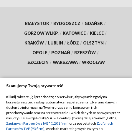
BIAŁYSTOK
/
BYDGOSZCZ
/
GDAŃSK
/
GORZÓW WLKP.
/
KATOWICE
/
KIELCE
/
KRAKÓW
/
LUBLIN
/
ŁÓDŹ
/
OLSZTYN
/
OPOLE
/
POZNAŃ
/
RZESZÓW
/
SZCZECIN
/
WARSZAWA
/
WROCŁAW
Szanujemy Twoją prywatność
Dołącz do nas:
Kliknij "Akceptuję i przechodzę do serwisu", aby wyrazić zgody na
korzystanie z technologii automatycznego śledzenia i zbierania danych,
TVP
dostęp do informacji na Twoim urządzeniu końcowym i ich
Abonament TVP
przechowywanie oraz na przetwarzanie Twoich danych osobowych przez
Regulamin TVP
nas, czyli Telewizję Polską S.A. w likwidacji (zwaną dalej również „TVP”),
Emisja w TVP
Zaufanych Partnerów z IAB* (1201 firm)
oraz pozostałych
Zaufanych
Polityka prywatności
Partnerów TVP (93 firm)
, w celach marketingowych (w tym do
Centrum informacji TVP