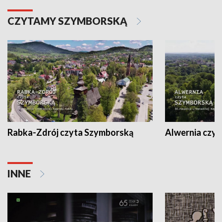
CZYTAMY SZYMBORSKĄ
Rabka-Zdrój czyta Szymborską
Alwernia czy
INNE