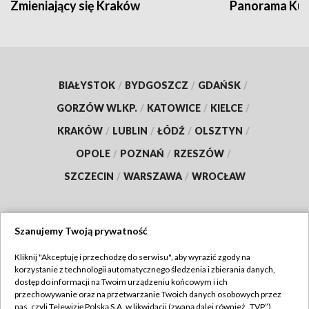
Zmieniający się Kraków
Panorama Kul
BIAŁYSTOK
/
BYDGOSZCZ
/
GDAŃSK
/
GORZÓW WLKP.
/
KATOWICE
/
KIELCE
/
KRAKÓW
/
LUBLIN
/
ŁÓDŹ
/
OLSZTYN
/
OPOLE
/
POZNAŃ
/
RZESZÓW
/
SZCZECIN
/
WARSZAWA
/
WROCŁAW
Szanujemy Twoją prywatność
Dołącz do nas:
Kliknij "Akceptuję i przechodzę do serwisu", aby wyrazić zgody na
korzystanie z technologii automatycznego śledzenia i zbierania danych,
TVP
dostęp do informacji na Twoim urządzeniu końcowym i ich
Abonament TVP
przechowywanie oraz na przetwarzanie Twoich danych osobowych przez
Regulamin TVP
nas, czyli Telewizję Polską S.A. w likwidacji (zwaną dalej również „TVP”),