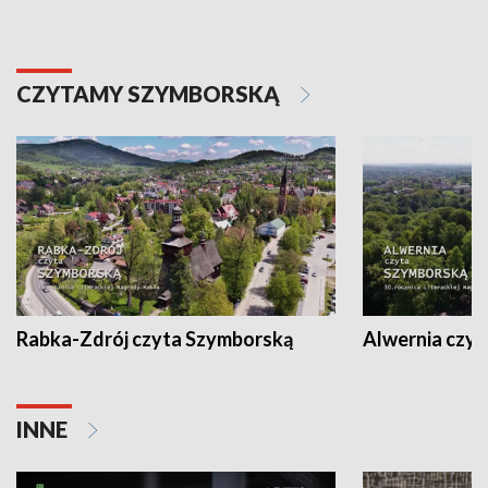
CZYTAMY SZYMBORSKĄ
Rabka-Zdrój czyta Szymborską
Alwernia czy
INNE