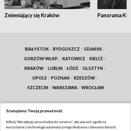
Zmieniający się Kraków
Panorama Kul
BIAŁYSTOK
/
BYDGOSZCZ
/
GDAŃSK
/
GORZÓW WLKP.
/
KATOWICE
/
KIELCE
/
KRAKÓW
/
LUBLIN
/
ŁÓDŹ
/
OLSZTYN
/
OPOLE
/
POZNAŃ
/
RZESZÓW
/
SZCZECIN
/
WARSZAWA
/
WROCŁAW
Szanujemy Twoją prywatność
Dołącz do nas:
Kliknij "Akceptuję i przechodzę do serwisu", aby wyrazić zgody na
korzystanie z technologii automatycznego śledzenia i zbierania danych,
TVP